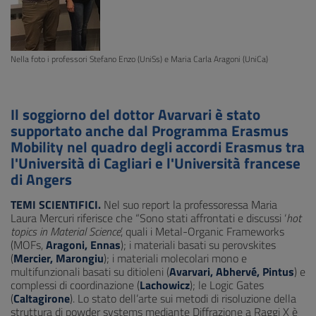
Nella foto i professori Stefano Enzo (UniSs) e Maria Carla Aragoni (UniCa)
Il soggiorno del dottor Avarvari è stato
supportato anche dal Programma Erasmus
Mobility nel quadro degli accordi Erasmus tra
l'Università di Cagliari e l'Università francese
di Angers
TEMI SCIENTIFICI.
Nel suo report la professoressa Maria
Laura Mercuri riferisce che “Sono stati affrontati e discussi ‘
hot
topics in Material Science
’, quali i Metal-Organic Frameworks
(MOFs,
Aragoni, Ennas
); i materiali basati su perovskites
(
Mercier, Marongiu
); i materiali molecolari mono e
multifunzionali basati su ditioleni (
Avarvari, Abhervé, Pintus
) e
complessi di coordinazione (
Lachowicz
); le Logic Gates
(
Caltagirone
). Lo stato dell’arte sui metodi di risoluzione della
struttura di powder systems mediante Diffrazione a Raggi X è