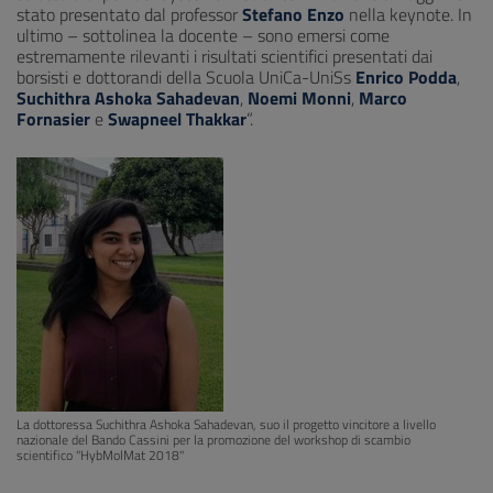
stato presentato dal professor
Stefano Enzo
nella keynote. In
ultimo – sottolinea la docente – sono emersi come
estremamente rilevanti i risultati scientifici presentati dai
borsisti e dottorandi della Scuola UniCa-UniSs
Enrico Podda
,
Suchithra Ashoka Sahadevan
,
Noemi Monni
,
Marco
Fornasier
e
Swapneel Thakkar
”.
La dottoressa Suchithra Ashoka Sahadevan, suo il progetto vincitore a livello
nazionale del Bando Cassini per la promozione del workshop di scambio
scientifico ''HybMolMat 2018''