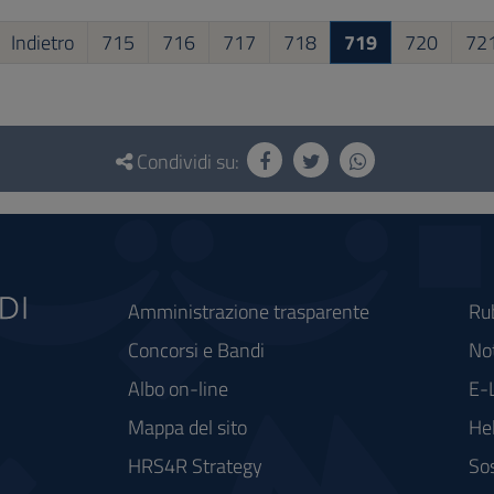
Indietro
715
716
717
718
719
720
72
Condividi su:
Amministrazione trasparente
Ru
Concorsi e Bandi
Not
Albo on-line
E-
Mappa del sito
He
HRS4R Strategy
Sos