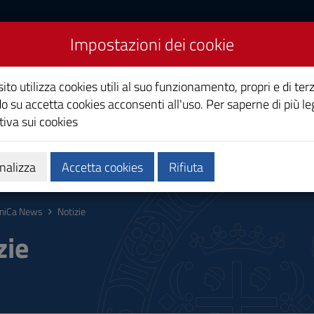
Impostazioni dei cookie
Studi di Cagliari
ito utilizza cookies utili al suo funzionamento, propri e di terz
o su accetta cookies acconsenti all'uso. Per saperne di più le
iva sui cookies
i
Ricerca
Società e territorio
nalizza
Accetta cookies
Rifiuta
niCa News
Notizie
zie