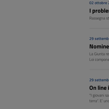
02 ottobre
I proble
Rassegna sta
29 settemb
Nomine 
La Giunta re
Loi compone
29 settemb
On line
"I giovani s
terra". E’ u