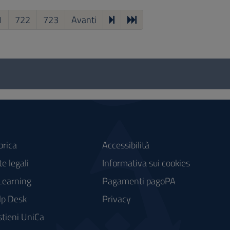
1
722
723
Avanti
brica
Accessibilità
e legali
Informativa sui cookies
Learning
Pagamenti pagoPA
lp Desk
Privacy
tieni UniCa