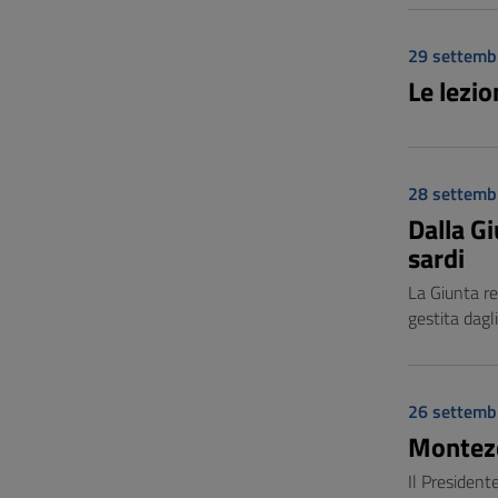
29 settemb
Le lezio
28 settemb
Dalla Gi
sardi
La Giunta re
gestita dagl
26 settemb
Monteze
Il President