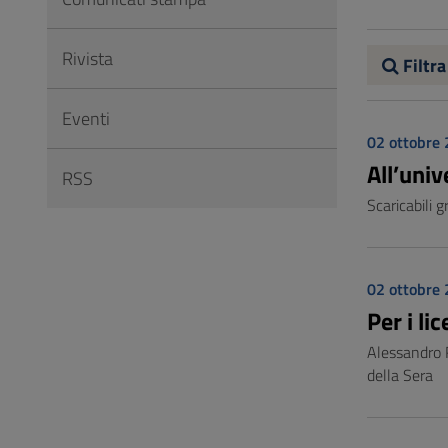
Vai
al
Rivista
Footer
Filtra
Eventi
02 ottobre
All’uni
RSS
Scaricabili 
02 ottobre
Per i li
Alessandro R
della Sera