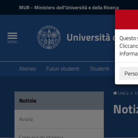
MIUR
MUR
- Ministero dell'Università e della Ricerca
e
Accedi
Università degli 
Toggle
Questo s
MENU
navigation
Cliccand
Informat
Submenu
Ateneo
Futuri studenti
Studenti
Laureat
Perso
Vai
al
UniCa
U
Contenuto
Notizie
Vai
Noti
alla
navigazione
Avvisi
del
sito
Comunicati stampa