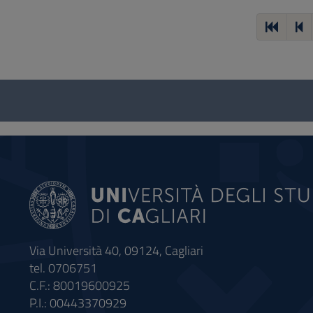
Questionario
e
social
Via Università 40, 09124, Cagliari
tel. 0706751
C.F.: 80019600925
P.I.: 00443370929