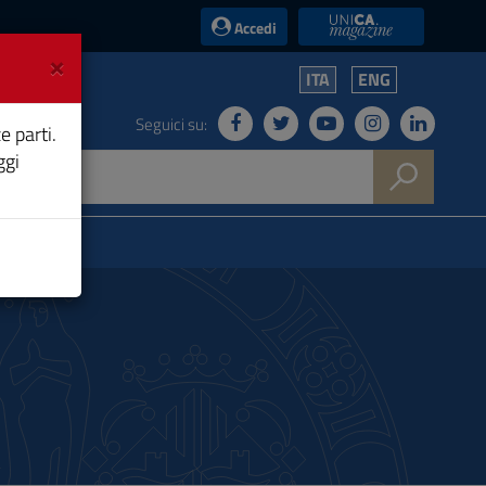
UniCA News
Accedi
×
ITA
ENG
Seguici su:
e parti.
ggi