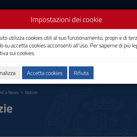
Impostazioni dei cookie
Studi di Cagliari
ito utilizza cookies utili al suo funzionamento, propri e di terz
o su accetta cookies acconsenti all'uso. Per saperne di più le
iva sui cookies
i
Ricerca
Società e territorio
nalizza
Accetta cookies
Rifiuta
niCa News
Notizie
zie