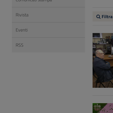
Vai
al
Rivista
Footer
Filtra
Eventi
RSS