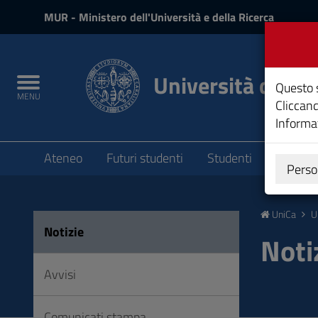
MIUR
MUR
- Ministero dell'Università e della Ricerca
e
Accedi
Università degli 
Toggle
Questo s
MENU
navigation
Cliccand
Informat
Submenu
Ateneo
Futuri studenti
Studenti
Laureat
Perso
Vai
al
UniCa
U
Contenuto
Notizie
Vai
Noti
alla
navigazione
Avvisi
del
sito
Comunicati stampa