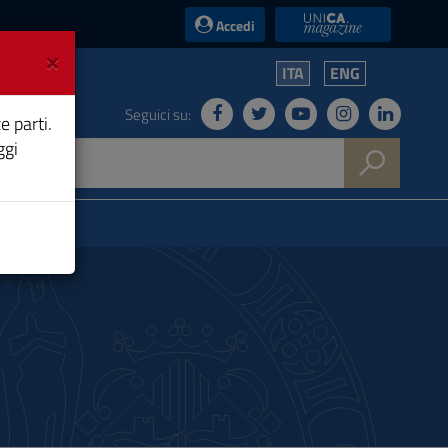
UniCA News
Accedi
×
ITA
ENG
Seguici su:
e parti.
ggi