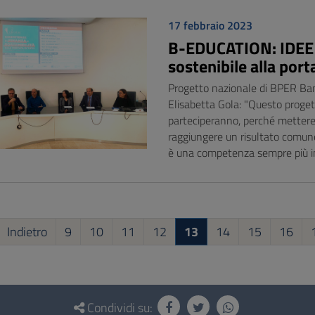
17 febbraio 2023
B-EDUCATION: IDEE
sostenibile alla porta
Progetto nazionale di BPER Banc
Elisabetta Gola: "Questo proget
parteciperanno, perché mettere
raggiungere un risultato comune
è una competenza sempre più i
Indietro
9
10
11
12
13
14
15
16
Condividi su: