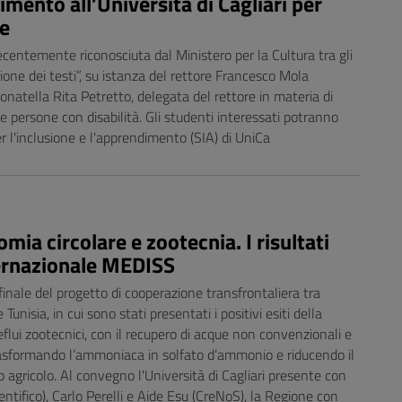
mento all’Università di Cagliari per
le
 recentemente riconosciuta dal Ministero per la Cultura tra gli
zione dei testi”, su istanza del rettore Francesco Mola
natella Rita Petretto, delegata del rettore in materia di
lle persone con disabilità. Gli studenti interessati potranno
 per l'inclusione e l'apprendimento (SIA) di UniCa
omia circolare e zootecnia. I risultati
ternazionale MEDISS
finale del progetto di cooperazione transfrontaliera tra
unisia, in cui sono stati presentati i positivi esiti della
flui zootecnici, con il recupero di acque non convenzionali e
 trasformando l’ammoniaca in solfato d’ammonio e riducendo il
o agricolo. Al convegno l'Università di Cagliari presente con
entifico), Carlo Perelli e Aide Esu (CreNoS), la Regione con