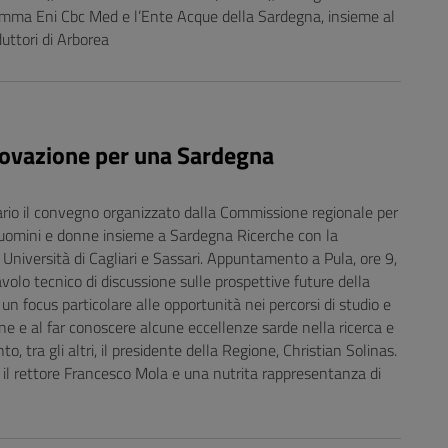
ramma Eni Cbc Med e l’Ente Acque della Sardegna, insieme al
uttori di Arborea
novazione per una Sardegna
ario il convegno organizzato dalla Commissione regionale per
ra uomini e donne insieme a Sardegna Ricerche con la
Università di Cagliari e Sassari. Appuntamento a Pula, ore 9,
olo tecnico di discussione sulle prospettive future della
n un focus particolare alle opportunità nei percorsi di studio e
ne e al far conoscere alcune eccellenze sarde nella ricerca e
o, tra gli altri, il presidente della Regione, Christian Solinas.
i, il rettore Francesco Mola e una nutrita rappresentanza di