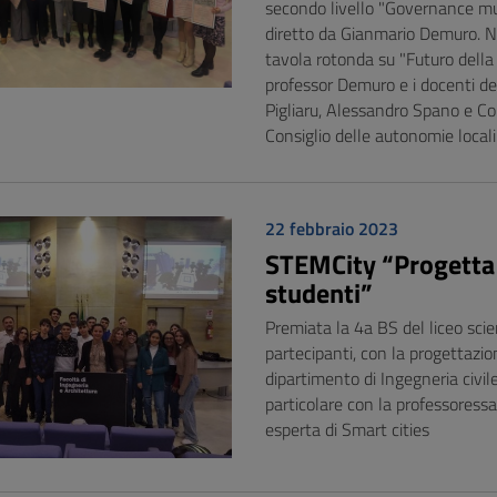
secondo livello "Governance mult
diretto da Gianmario Demuro. Ne
tavola rotonda su "Futuro della 
professor Demuro e i docenti del
Pigliaru, Alessandro Spano e Cor
Consiglio delle autonomie local
22 febbraio 2023
STEMCity “Progetta l
studenti”
Premiata la 4a BS del liceo scien
partecipanti, con la progettazion
dipartimento di Ingegneria civile
particolare con la professoress
esperta di Smart cities