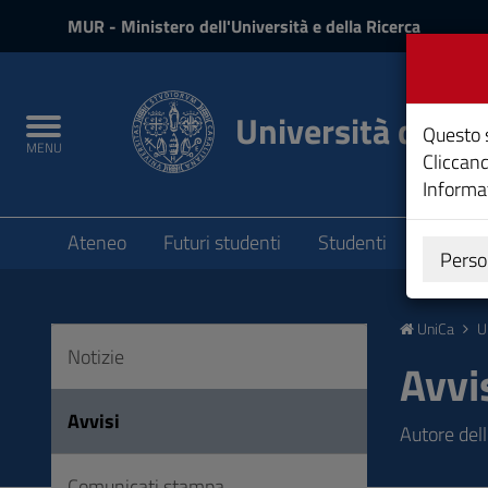
MIUR
MUR
- Ministero dell'Università e della Ricerca
e
Accedi
Università degli 
Toggle
Questo s
MENU
navigation
Cliccand
Informat
Submenu
Ateneo
Futuri studenti
Studenti
Laureat
Perso
Vai
al
UniCa
U
Contenuto
Notizie
Vai
Avvi
alla
navigazione
Avvisi
Autore del
del
sito
Comunicati stampa