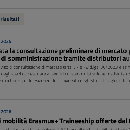
 risultati
o 2026
ata la consultazione preliminare di mercato 
o di somministrazione tramite distributori a
so di consultazione di mercato (artt. 77 e 78 d.lgs. 36/2023 e ss.mm.i
degli spazi da destinare al servizio di somministrazione mediante di
y machine), per le esigenze dell’Università degli Studi di Cagliari. du
o 2026
i mobilità Erasmus+ Traineeship offerte dal 
a selezione per l’attribuzione di 24 borse di mobilità, della tipolog