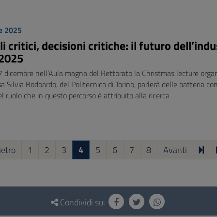
e 2025
i critici, decisioni critiche: il futuro dell’i
 2025
7 dicembre nell’Aula magna del Rettorato la Christmas lecture organ
a Silvia Bodoardo, del Politecnico di Torino, parlerà delle batteria c
l ruolo che in questo percorso è attribuito alla ricerca
ietro
1
2
3
4
5
6
7
8
Avanti
Condividi su: