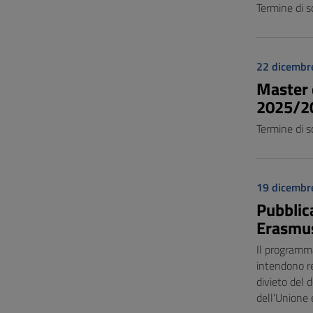
Termine di s
22 dicembr
Master d
2025/2
Termine di s
19 dicembr
Pubblica
Erasmus
Il programma
intendono re
divieto del 
dell’Unione 