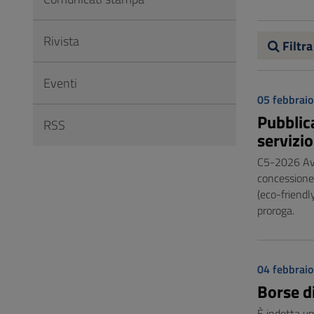
Vai
al
Rivista
Footer
Filtra
Eventi
05 febbrai
Pubblic
RSS
servizi
C5-2026 Avvi
concessione 
(eco-friendl
proroga.
04 febbrai
Borse d
È indetta un