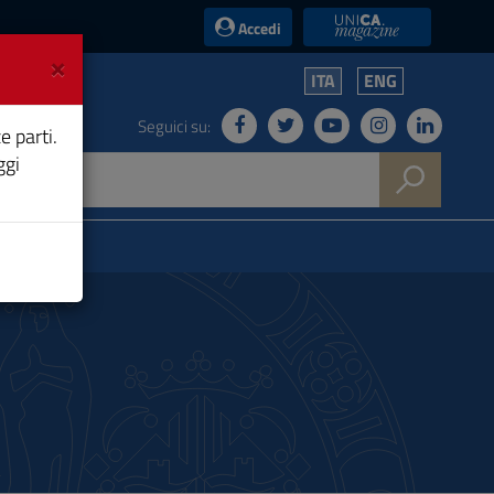
UniCA News
Accedi
×
ITA
ENG
Seguici su:
e parti.
ggi