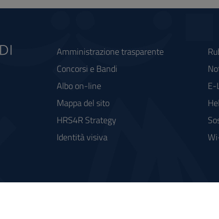
Amministrazione trasparente
Ru
Concorsi e Bandi
Not
Albo on-line
E-
Mappa del sito
He
HRS4R Strategy
Sos
Identità visiva
Wi