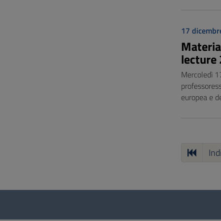
17 dicembr
Material
lecture
Mercoledì 1
professoress
europea e de
Ind
Questionario
e