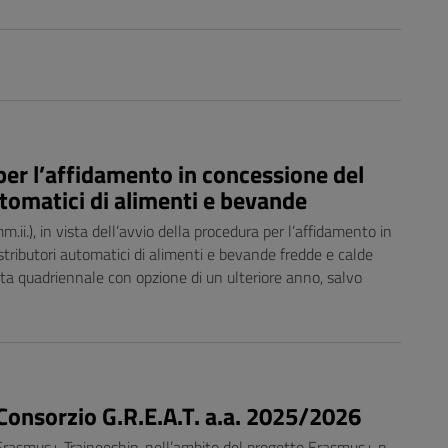
per l’affidamento in concessione del
utomatici di alimenti e bevande
i.), in vista dell’avvio della procedura per l’affidamento in
stributori automatici di alimenti e bevande fredde e calde
rata quadriennale con opzione di un ulteriore anno, salvo
Consorzio G.R.E.A.T. a.a. 2025/2026
ia Erasmus+ Traineeship, nell’ambito del progetto Erasmus+ n.