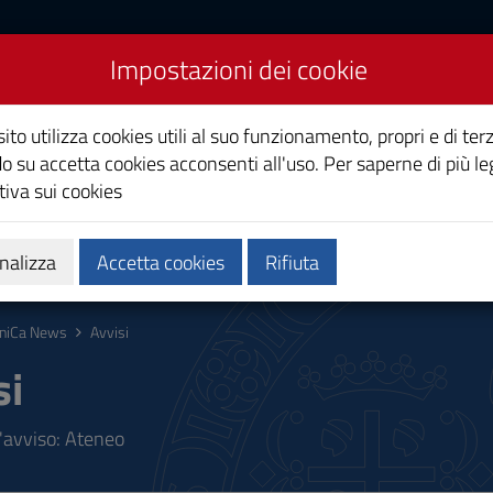
Impostazioni dei cookie
Studi di Cagliari
ito utilizza cookies utili al suo funzionamento, propri e di terz
o su accetta cookies acconsenti all'uso. Per saperne di più le
iva sui cookies
i
Ricerca
Società e territorio
nalizza
Accetta cookies
Rifiuta
niCa News
Avvisi
si
l'avviso: Ateneo