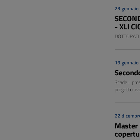
23 gennaio
SECOND
- XLI C
DOTTORATI 
19 gennaio
Secondo 
Scade il pro
progetto av
22 dicembr
Master 
copertur