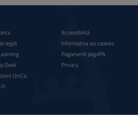
brica
Accessibilità
e legali
Informativa sui cookies
Learning
Pagamenti pagoPA
lp Desk
Privacy
tieni UniCa
-Fi