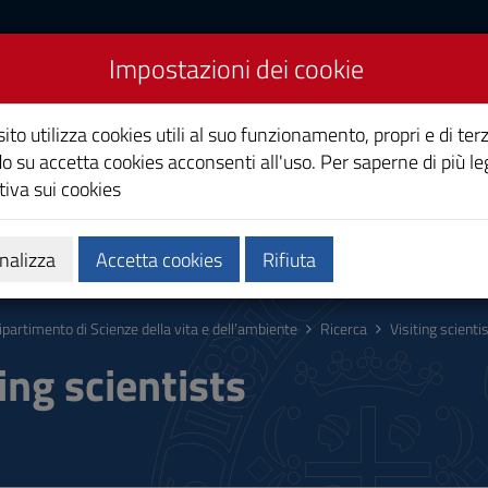
Impostazioni dei cookie
cienze della vita e
ito utilizza cookies utili al suo funzionamento, propri e di terz
o su accetta cookies acconsenti all'uso. Per saperne di più le
iva sui cookies
zi
Persone
nalizza
Accetta cookies
Rifiuta
ipartimento di Scienze della vita e dell’ambiente
Ricerca
Visiting scienti
ing scientists