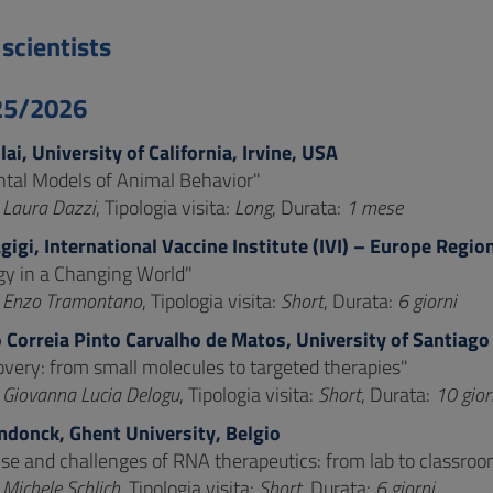
 scientists
25/2026
lai, University of California, Irvine, USA
tal Models of Animal Behavior"
:
Laura Dazzi
, Tipologia visita:
Long
, Durata:
1 mese
gigi, International Vaccine Institute (IVI) – Europe Regio
gy in a Changing World"
:
Enzo Tramontano
, Tipologia visita:
Short
, Durata:
6 giorni
o Correia Pinto Carvalho de Matos, University of Santiag
overy: from small molecules to targeted therapies"
:
Giovanna Lucia Delogu
, Tipologia visita:
Short
, Durata:
10 gior
donck, Ghent University, Belgio
se and challenges of RNA therapeutics: from lab to classro
:
Michele Schlich
, Tipologia visita:
Short
, Durata:
6 giorni