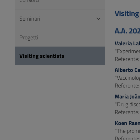
Vai
al
Visiting
Seminari
Footer
A.A. 20
Progetti
Valeria Lal
"Experimen
Visiting scientists
Referente
Alberto Ca
"Vaccinolo
Referente
Maria Joã
"Drug disc
Referente
Koen Raem
"The promi
Referente