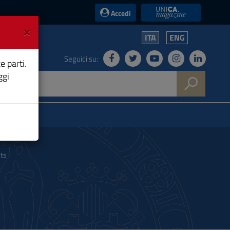
UniCA News
Accedi
×
ITA
ENG
Seguici su:
e parti.
ggi
sts