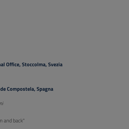
nal Office, Stoccolma, Svezia
o de Compostela, Spagna
ni
om and back"