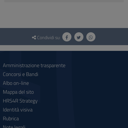
Questionario
e
Condividi su:
social
Amministrazione trasparente
Concorsi e Bandi
Albo on-line
Mappa del sito
HRS4R Strategy
Identità visiva
Rubrica
Note legali