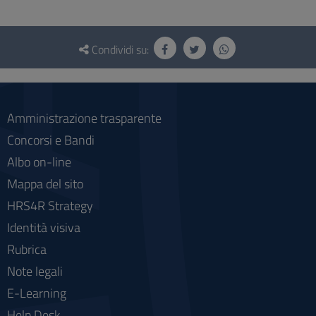
Questionario
e
Condividi su:
social
Amministrazione trasparente
Concorsi e Bandi
Albo on-line
Mappa del sito
HRS4R Strategy
Identità visiva
Rubrica
Note legali
E-Learning
Help Desk