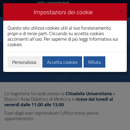
UniCa
UniCa
- Università degli
Studi di Cagliari
e
×
Impostazioni dei cookie
UniCA News
Accedi
Accedi
Questo sito utilizza cookies utili al suo funzionamento,
Dipartimento di Scienze
Toggle
propri e di terze parti. Cliccando su accetta cookies
Chirurgiche
navigation
acconsenti all'uso. Per saperne di più leggi
Informativa sui
cookies
Vai
al
Segreteria
Contenuto
Vai
Personalizza
Accetta cookies
Rifiuta
alla
navigazione
del
sito
Vai
La Segreteria ha sede presso la
Cittadella Universitaria
•
al
Blocco I Asse Didattico di Medicina e
riceve dal lunedì al
Footer
venerdì dalle 11.00 alle 13.00
.
Fuori dagli orari sopraindicati l’ufficio riceve previo
appuntamento.