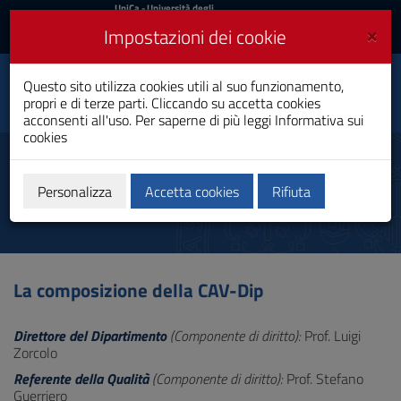
UniCa
UniCa
- Università degli
Studi di Cagliari
e
×
Impostazioni dei cookie
UniCA News
Accedi
Accedi
Questo sito utilizza cookies utili al suo funzionamento,
Dipartimento di Scienze
Toggle
propri e di terze parti. Cliccando su accetta cookies
Chirurgiche
navigation
acconsenti all'uso. Per saperne di più leggi
Informativa sui
cookies
Vai
al
Commissione di
Contenuto
Autovalutazione
Vai
Personalizza
Accetta cookies
Rifiuta
alla
navigazione
del
sito
Vai
La composizione della CAV-Dip
al
Footer
Direttore del Dipartimento
(Componente di diritto):
Prof. Luigi
Zorcolo
Referente della Qualità
(Componente di diritto):
Prof. Stefano
Guerriero