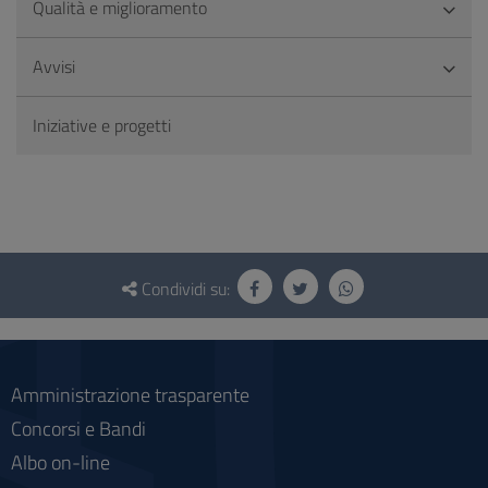
Qualità e miglioramento
Avvisi
Iniziative e progetti
Questionario
e
Condividi su:
social
Amministrazione trasparente
Concorsi e Bandi
Albo on-line