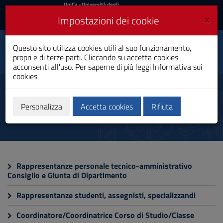
UniCa
UniCa
- Università degli
Studi di Cagliari
e
×
Impostazioni dei cookie
UniCA News
Accedi
Accedi
Questo sito utilizza cookies utili al suo funzionamento,
Dipartimento di Scienze
Toggle
propri e di terze parti. Cliccando su accetta cookies
Chirurgiche
navigation
acconsenti all'uso. Per saperne di più leggi
Informativa sui
cookies
Vai
al
Elezioni
Contenuto
Vai
Personalizza
Accetta cookies
Rifiuta
alla
navigazione
del
sito
Vai
al
Rappresentanze personale tecnico-amministrativo
Footer
Consiglio e Giunta di Dipartimento
Rappresentanze studenti, assegnisti, specializzandi
Coordinatore/Coordinatrice Corso di Studio/Classe