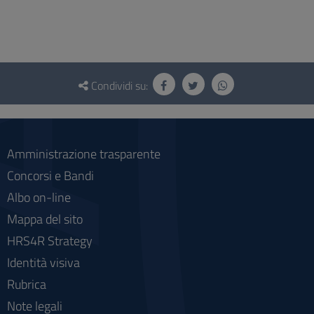
Questionario
e
Condividi su:
social
Amministrazione trasparente
Concorsi e Bandi
Albo on-line
Mappa del sito
HRS4R Strategy
Identità visiva
Rubrica
Note legali