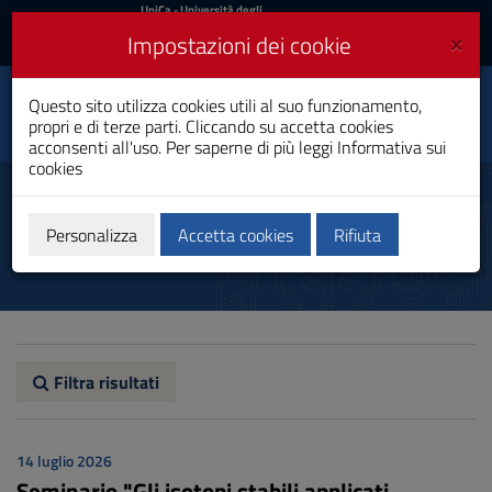
UniCa
UniCa
- Università degli
Studi di Cagliari
e
×
Impostazioni dei cookie
UniCA News
Accedi
Accedi
Questo sito utilizza cookies utili al suo funzionamento,
Scienze Chimiche
Toggle
propri e di terze parti. Cliccando su accetta cookies
Laurea Magistrale
navigation
acconsenti all'uso. Per saperne di più leggi
Informativa sui
cookies
Vai
al
Avvisi
Contenuto
Vai
Personalizza
Accetta cookies
Rifiuta
alla
navigazione
del
sito
Vai
al
Footer
Filtra risultati
14 luglio 2026
Seminario "Gli isotopi stabili applicati