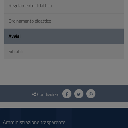
Regolamento didattico
Ordinamento didattico
Avvisi
Siti utili
Questionario
e
Condividi su:
social
Amministrazione trasparente