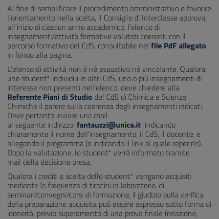
Al fine di semplificare il procedimento amministrativo e favorire
l’orientamento nella scelta, il Consiglio di Interclasse approva,
all’inizio di ciascun anno accademico, l’elenco di
insegnamenti/attività formative valutati coerenti con il
percorso formativo del CdS, consultabile nel
file PdF allegato
in fondo alla pagina.
L’elenco di attività non è né esaustivo né vincolante. Qualora
uno student* individui in altri CdS, uno o più insegnamenti di
interesse non presenti nell’elenco, deve chiedere alla
Referente Piani di Studio
del CdS di Chimica e Scienze
Chimiche il parere sulla coerenza degli insegnamenti indicati.
Deve pertanto inviare una mail
al seguente indirizzo:
fantauzzi@unica.it
indicando
chiaramente il nome dell’insegnamento, il CdS, il docente, e
allegando il programma (o indicando il link al quale reperirlo).
Dopo la valutazione, lo student* verrà informato tramite
mail della decisione presa.
Qualora i crediti a scelta dello student* vengano acquisiti
mediante la frequenza di tirocini in laboratorio, di
seminari/convegni/corsi di formazione, il giudizio sulla verifica
della preparazione acquisita può essere espresso sotto forma di
idoneità, previo superamento di una prova finale (relazione,