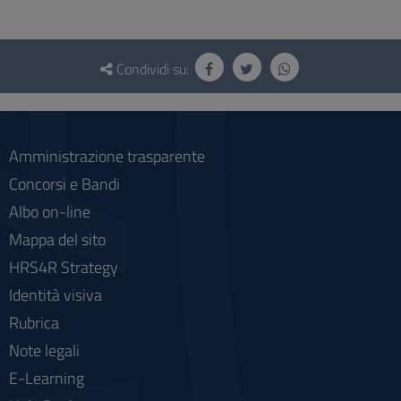
Questionario
e
Condividi su:
social
Amministrazione trasparente
Concorsi e Bandi
Albo on-line
Mappa del sito
HRS4R Strategy
Identità visiva
Rubrica
Note legali
E-Learning