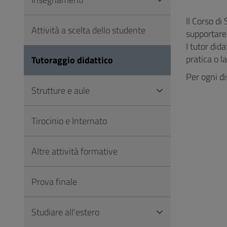
Vai
al
Il Corso di
Attività a scelta dello studente
Footer
supportare
I tutor did
pratica o l
Tutoraggio didattico
Per ogni di
Strutture e aule
Tirocinio e Internato
Altre attività formative
Prova finale
Studiare all'estero