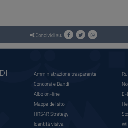
Condividi su:
Amministrazione trasparente
Ru
Concorsi e Bandi
Not
Albo on-line
E-
Mappa del sito
He
HRS4R Strategy
So
Identità visiva
Wi