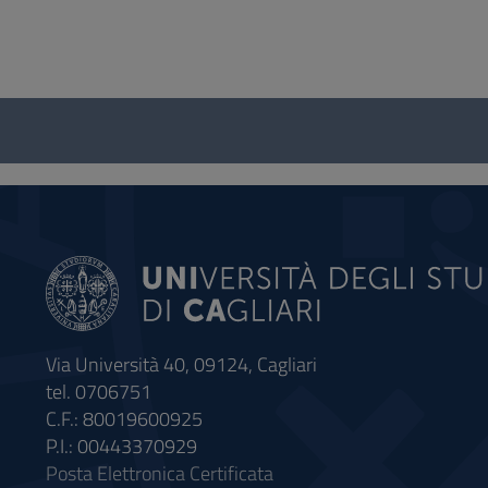
Questionario
e
social
Via Università 40, 09124, Cagliari
tel. 0706751
C.F.: 80019600925
P.I.: 00443370929
Posta Elettronica Certificata