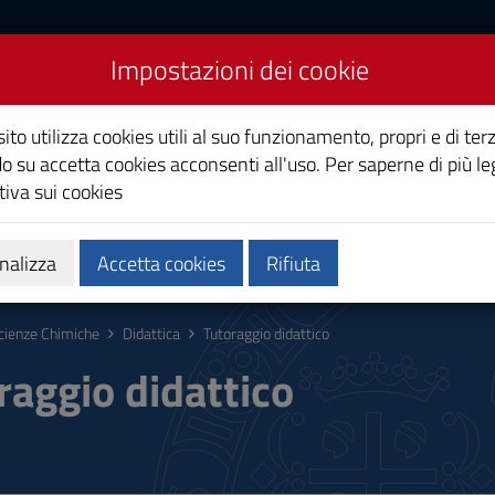
Impostazioni dei cookie
e
ito utilizza cookies utili al suo funzionamento, propri e di terz
o su accetta cookies acconsenti all'uso. Per saperne di più le
iva sui cookies
Calendari e orari
Qualità e miglioramento
nalizza
Accetta cookies
Rifiuta
cienze Chimiche
Didattica
Tutoraggio didattico
raggio didattico