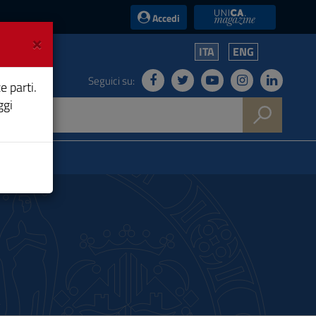
UniCA News
Accedi
×
ITA
ENG
Seguici su:
e parti.
ggi