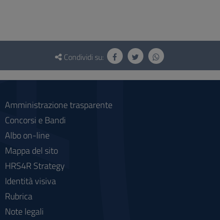
Questionario
e
Condividi su:
social
Amministrazione trasparente
Concorsi e Bandi
Albo on-line
Mappa del sito
HRS4R Strategy
Identità visiva
Rubrica
Note legali