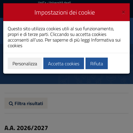
UniCa
UniCa
- Università degli
Studi di Cagliari
e
×
Impostazioni dei cookie
UniCA News
Accedi
Accedi
Questo sito utilizza cookies utili al suo funzionamento,
Scienze Chimiche
Toggle
propri e di terze parti. Cliccando su accetta cookies
Laurea Magistrale
navigation
acconsenti all'uso. Per saperne di più leggi
Informativa sui
cookies
Vai
al
Percorso formativo
Contenuto
Vai
Personalizza
Accetta cookies
Rifiuta
alla
navigazione
del
sito
Vai
al
Footer
Filtra risultati
A.A. 2026/2027