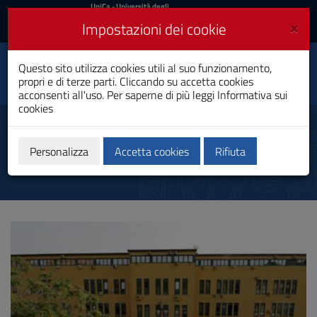
UniCa
UniCa
- Università degli
Studi di Cagliari
e
×
Impostazioni dei cookie
UniCA News
Accedi
Accedi
Scienze dell'Educazione
Questo sito utilizza cookies utili al suo funzionamento,
Toggle
e della Formazione
propri e di terze parti. Cliccando su accetta cookies
navigation
Laurea
acconsenti all'uso. Per saperne di più leggi
Informativa sui
cookies
Vai
al
Sede
Contenuto
Vai
Personalizza
Accetta cookies
Rifiuta
alla
navigazione
del
sito
Vai
al
Footer