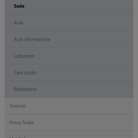
Sede
Aule
Aule informatiche
Laboratori
Sale studio
Biblioteche
Tirocinio
Prova finale