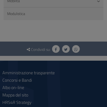
Mobilità
Modulistica
Questionario
e
Condividi su:
social
Amministrazione trasparente
Concorsi e Bandi
Albo on-line
Mappa del sito
HRS4R Strategy