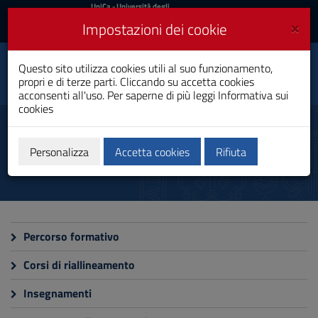
UniCa
UniCa
- Università degli
Studi di Cagliari
e
×
Impostazioni dei cookie
UniCA News
Accedi
Accedi
Scienze dell'Educazione
Questo sito utilizza cookies utili al suo funzionamento,
Toggle
e della Formazione
propri e di terze parti. Cliccando su accetta cookies
navigation
Laurea
acconsenti all'uso. Per saperne di più leggi
Informativa sui
cookies
Vai
al
Didattica
Contenuto
Vai
Personalizza
Accetta cookies
Rifiuta
alla
navigazione
del
sito
Vai
al
Percorso formativo
Footer
Corsi di riallineamento
Insegnamenti