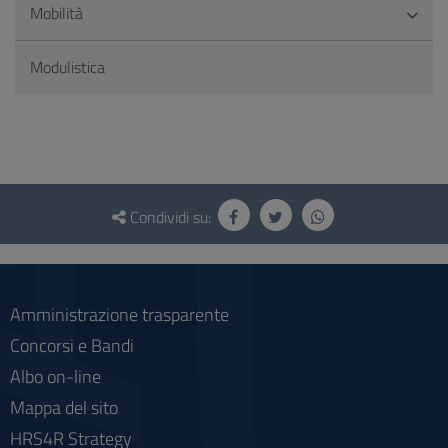
Mobilità
Modulistica
Questionario
e
Condividi su:
social
Amministrazione trasparente
Concorsi e Bandi
Albo on-line
Mappa del sito
HRS4R Strategy