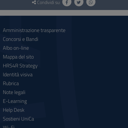
e
Condividi su:
social
Amministrazione trasparente
Concorsi e Bandi
Albo on-line
Mappa del sito
HRS4R Strategy
Identità visiva
Rubrica
Note legali
E-Learning
Help Desk
Sostieni UniCa
Wi-Fi