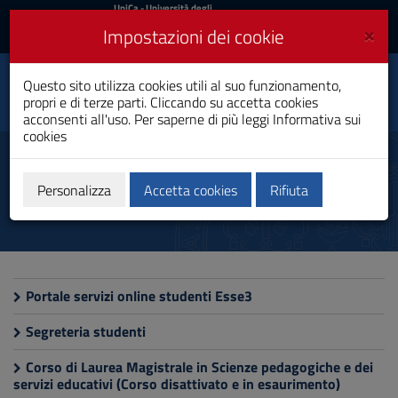
UniCa
UniCa
- Università degli
Studi di Cagliari
e
×
Impostazioni dei cookie
UniCA News
Accedi
Accedi
Scienze dell'Educazione
Questo sito utilizza cookies utili al suo funzionamento,
Toggle
e della Formazione
propri e di terze parti. Cliccando su accetta cookies
navigation
Laurea
acconsenti all'uso. Per saperne di più leggi
Informativa sui
cookies
Vai
al
Siti utili
Contenuto
Vai
Personalizza
Accetta cookies
Rifiuta
alla
navigazione
del
sito
Vai
al
Portale servizi online studenti Esse3
Footer
Segreteria studenti
Corso di Laurea Magistrale in Scienze pedagogiche e dei
servizi educativi (Corso disattivato e in esaurimento)