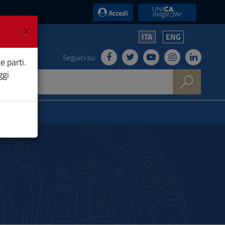
UniCA News
Accedi
×
ITA
ENG
Seguici su:
e parti.
ggi