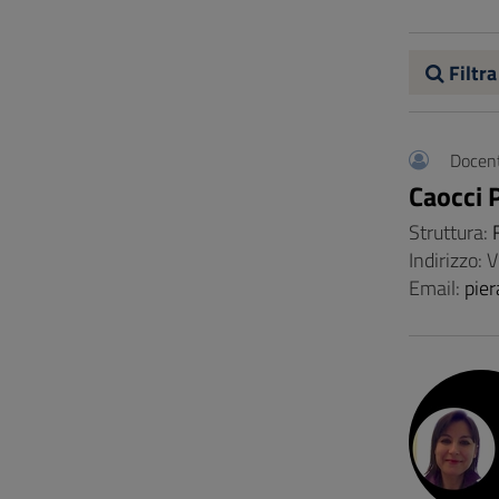
Vai
al
Footer
Filtra
Docent
Caocci 
Struttura:
Indirizzo: 
Email:
pier