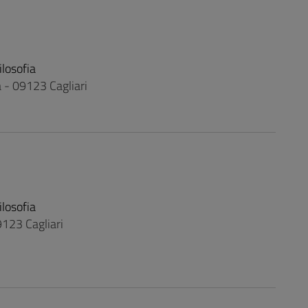
ilosofia
a - 09123 Cagliari
ilosofia
09123 Cagliari