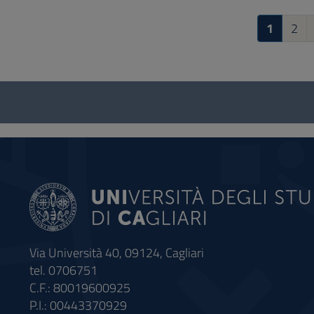
1
2
Questionario
e
social
Via Università 40, 09124, Cagliari
tel. 0706751
C.F.: 80019600925
P.I.: 00443370929