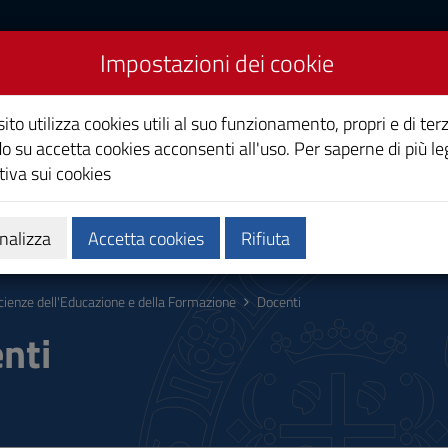
Impostazioni dei cookie
cazione e della
ito utilizza cookies utili al suo funzionamento, propri e di terz
o su accetta cookies acconsenti all'uso. Per saperne di più le
iva sui cookies
Calendari e orari
Qualità e miglioramento
nalizza
Accetta cookies
Rifiuta
cienze dell'Educazione e della Formazione
Docenti
nti