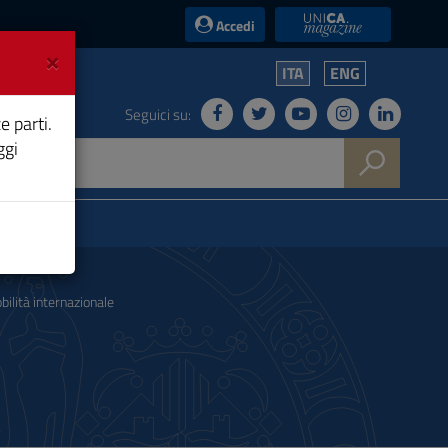
UniCA News
Accedi
×
ITA
ENG
Seguici su:
e parti.
ggi
bilità internazionale