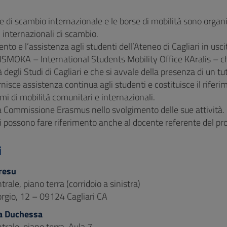
ve di scambio internazionale e le borse di mobilità sono organ
internazionali di scambio.
nto e l’assistenza agli studenti dell’Ateneo di Cagliari in usci
o ISMOKA – International Students Mobility Office KAralis – c
à degli Studi di Cagliari e che si avvale della presenza di un tu
rnisce assistenza continua agli studenti e costituisce il riferi
i di mobilità comunitari e internazionali.
a Commissione Erasmus nello svolgimento delle sue attività.
i possono fare riferimento anche al docente referente del prop
i
resu
ntrale, piano terra (corridoio a sinistra)
orgio, 12 – 09124 Cagliari CA
a Duchessa
ntrale, piano terra, Aula 7