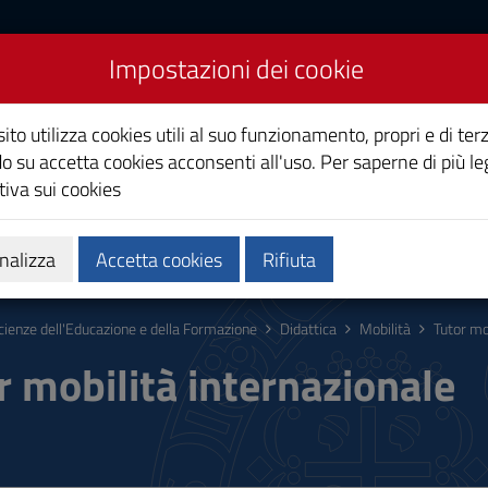
Impostazioni dei cookie
cazione e della
ito utilizza cookies utili al suo funzionamento, propri e di terz
o su accetta cookies acconsenti all'uso. Per saperne di più le
iva sui cookies
Calendari e orari
Qualità e miglioramento
nalizza
Accetta cookies
Rifiuta
cienze dell'Educazione e della Formazione
Didattica
Mobilità
Tutor mo
r mobilità internazionale