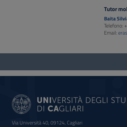
Tutor mob
Baita Silvi
Telefono:
Email:
era
Questionario
e
social
Via Università 40, 09124, Cagliari