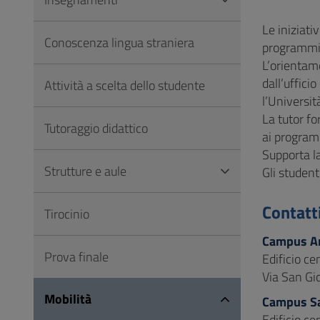
Vai
al
Le iniziati
Conoscenza lingua straniera
Footer
programmi 
L’orientame
dall’uffici
Attività a scelta dello studente
l’Universit
La tutor fo
Tutoraggio didattico
ai programm
Supporta l
Strutture e aule
Gli student
Contatt
Tirocinio
Campus A
Prova finale
Edificio ce
Via San Gi
Mobilità
Campus S
Edificio ce