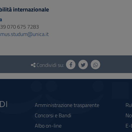
ilità internazionale
a
 +39 070 675 7283
smus.studum@unica.it
Condividi su:
Amministrazione trasparente
Ru
Concorsi e Bandi
Not
Albo on-line
E-