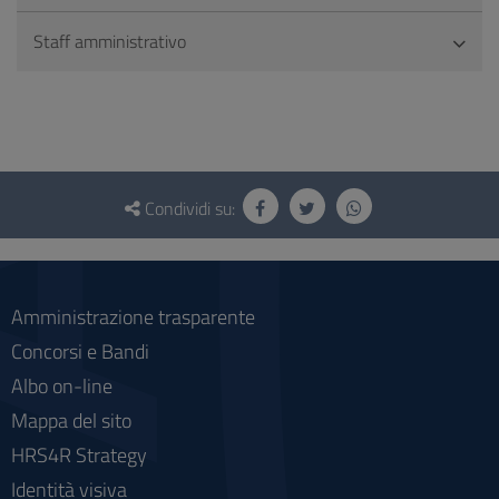
Staff amministrativo
Questionario
e
Condividi su:
social
Amministrazione trasparente
Concorsi e Bandi
Albo on-line
Mappa del sito
HRS4R Strategy
Identità visiva