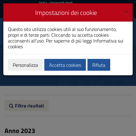
UniCa
UniCa
- Università degli
Studi di Cagliari
e
×
Impostazioni dei cookie
UniCA News
Accedi
Accedi
Innovazione Sociale e
Questo sito utilizza cookies utili al suo funzionamento,
Toggle
Comunicazione
propri e di terze parti. Cliccando su accetta cookies
navigation
Laurea Magistrale
acconsenti all'uso. Per saperne di più leggi
Informativa sui
cookies
Vai
al
Resoconti
Contenuto
Vai
Personalizza
Accetta cookies
Rifiuta
alla
navigazione
del
sito
Vai
al
Footer
Filtra risultati
Anno 2023