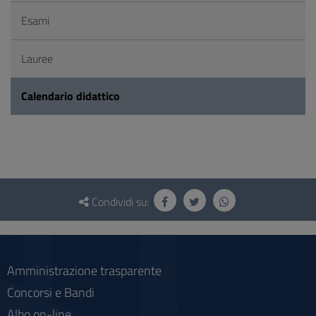
Esami
Lauree
Calendario didattico
Questionario
e
Condividi su:
social
Amministrazione trasparente
Concorsi e Bandi
Albo on-line