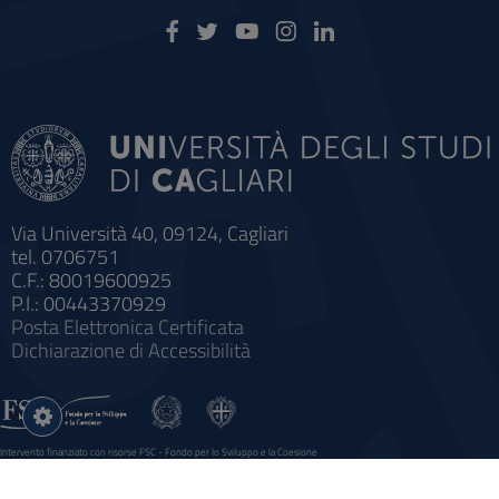
Via Università 40, 09124, Cagliari
tel. 0706751
C.F.: 80019600925
P.I.: 00443370929
Posta Elettronica Certificata
Dichiarazione di Accessibilità
Impostazioni
cookie
Intervento finanziato con risorse FSC - Fondo per lo Sviluppo e la Coesione
Sistema informatico gestionale integrato a supporto della didattica e della ricerca e potenziamento dei servizi online
agli studenti