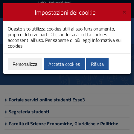
UniCa
UniCa
- Università degli
Studi di Cagliari
e
×
Impostazioni dei cookie
UniCA News
Accedi
Accedi
Innovazione Sociale e
Questo sito utilizza cookies utili al suo funzionamento,
Toggle
Comunicazione
propri e di terze parti. Cliccando su accetta cookies
navigation
Laurea Magistrale
acconsenti all'uso. Per saperne di più leggi
Informativa sui
cookies
Vai
al
Siti utili
Contenuto
Vai
Personalizza
Accetta cookies
Rifiuta
alla
navigazione
del
sito
Vai
al
Portale servizi online studenti Esse3
Footer
Segreteria studenti
Facoltà di Scienze Economiche, Giuridiche e Politiche