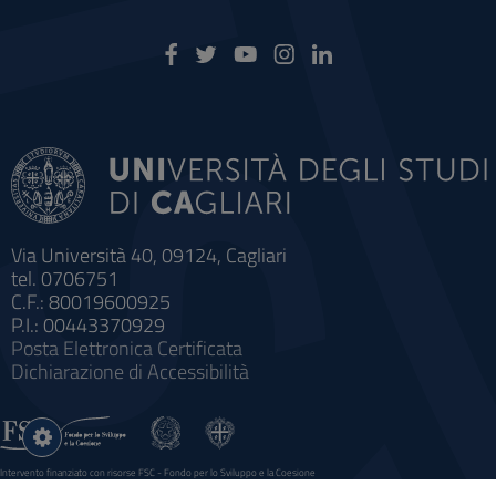
Via Università 40, 09124, Cagliari
tel. 0706751
C.F.: 80019600925
P.I.: 00443370929
Posta Elettronica Certificata
Dichiarazione di Accessibilità
Impostazioni
cookie
Intervento finanziato con risorse FSC - Fondo per lo Sviluppo e la Coesione
Sistema informatico gestionale integrato a supporto della didattica e della ricerca e potenziamento dei servizi online