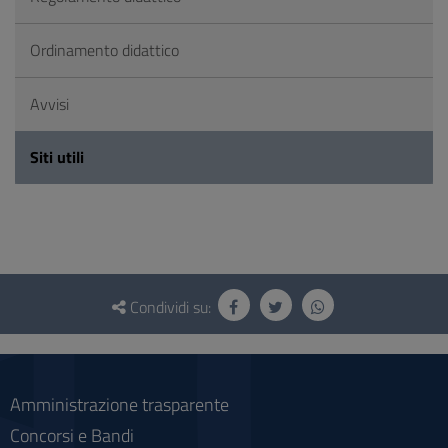
Ordinamento didattico
Avvisi
Siti utili
Questionario
e
Condividi su:
social
Amministrazione trasparente
Concorsi e Bandi