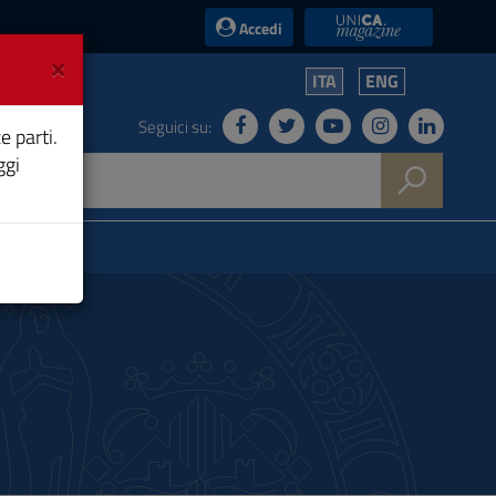
UniCA News
Accedi
×
ITA
ENG
Seguici su:
e parti.
ggi