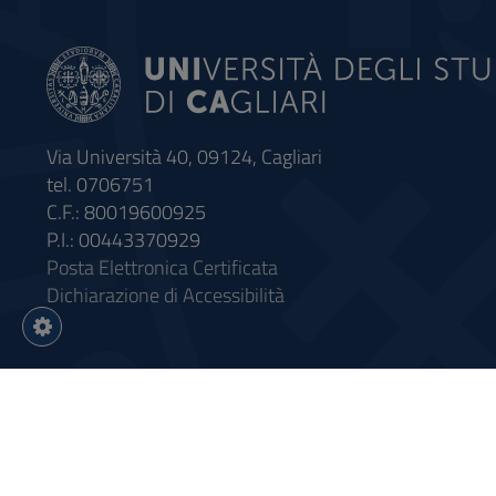
Via Università 40, 09124, Cagliari
tel. 0706751
C.F.: 80019600925
P.I.: 00443370929
Posta Elettronica Certificata
Dichiarazione di Accessibilità
Impostazioni
cookie
Intervento finanziato con riso
Sistema informatico gestionale 