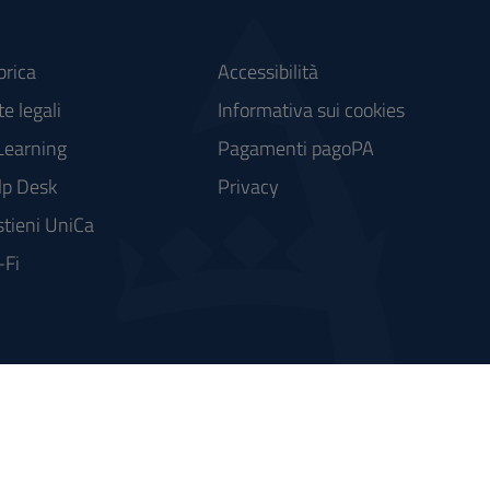
brica
Accessibilità
e legali
Informativa sui cookies
Learning
Pagamenti pagoPA
lp Desk
Privacy
tieni UniCa
-Fi