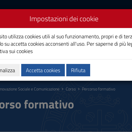
Impostazioni dei cookie
iale e Comunicazione
ito utilizza cookies utili al suo funzionamento, propri e di terz
o su accetta cookies acconsenti all'uso. Per saperne di più le
iva sui cookies
Calendari e orari
Qualità e miglioramento
nalizza
Accetta cookies
Rifiuta
nnovazione Sociale e Comunicazione
Corso
Percorso formativo
orso formativo