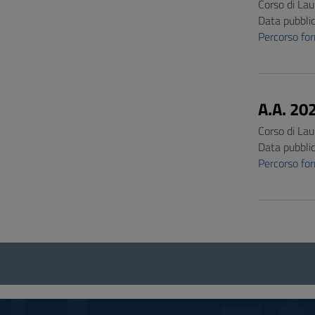
Corso di La
Data pubbli
Percorso f
A.A. 20
Corso di La
Data pubbli
Percorso f
Questionario
e
social