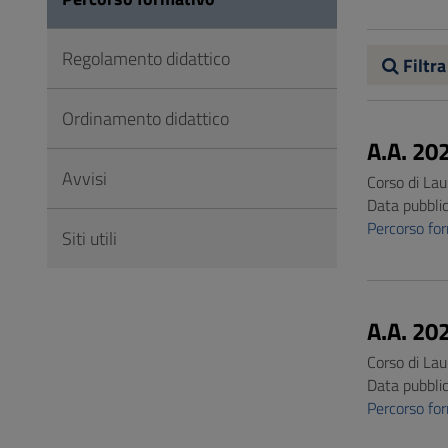
Vai
al
Regolamento didattico
Footer
Filtra
Ordinamento didattico
A.A. 20
Avvisi
Corso di La
Data pubbli
Percorso f
Siti utili
A.A. 20
Corso di La
Data pubbli
Percorso f