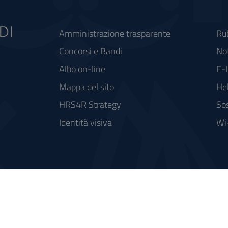
Amministrazione trasparente
Ru
Concorsi e Bandi
Not
Albo on-line
E-
Mappa del sito
He
HRS4R Strategy
Sos
Identità visiva
Wi
rse FSC - Fondo per lo Sviluppo e la Coesione
integrato a supporto della didattica e della ricerca e potenziamento dei servizi online agli studenti