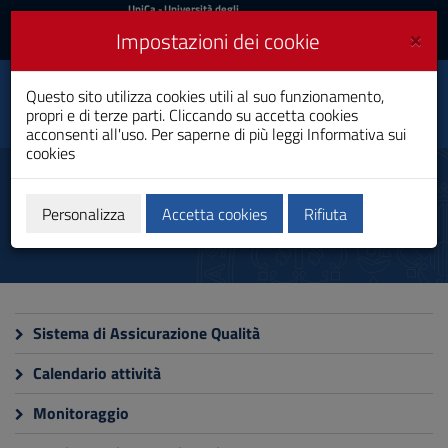
UniCa
UniCa
- Università degli
Studi di Cagliari
e
×
Impostazioni dei cookie
UniCA News
Accedi
Accedi
Innovazione Sociale e
Questo sito utilizza cookies utili al suo funzionamento,
Toggle
Comunicazione
propri e di terze parti. Cliccando su accetta cookies
navigation
Laurea Magistrale
acconsenti all'uso. Per saperne di più leggi
Informativa sui
cookies
Vai
al
Qualità e miglioramento
Contenuto
Vai
Personalizza
Accetta cookies
Rifiuta
alla
navigazione
del
sito
Vai
al
Sistema di Assicurazione Qualità
Footer
Calendario attività
Monitoraggio