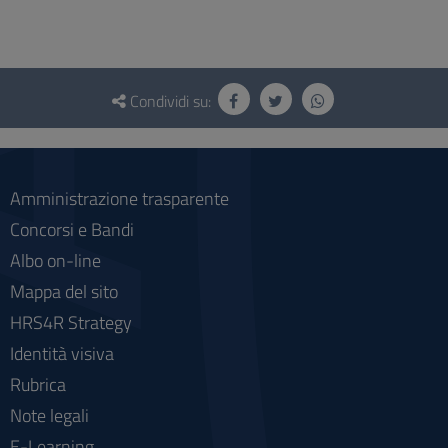
Questionario
e
Condividi su:
social
Amministrazione trasparente
Concorsi e Bandi
Albo on-line
Mappa del sito
HRS4R Strategy
Identità visiva
Rubrica
Note legali
E-Learning