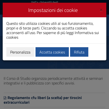
UniCa
UniCa
- Università degli
Studi di Cagliari
e
×
Impostazioni dei cookie
UniCA News
Accedi
Accedi
Questo sito utilizza cookies utili al suo funzionamento,
Economia Manageriale
Toggle
propri e di terze parti. Cliccando su accetta cookies
Laurea Magistrale
navigation
acconsenti all'uso. Per saperne di più leggi
Informativa sui
cookies
Vai
al
Attività a scelta dello studente
Contenuto
Vai
Personalizza
Accetta cookies
Rifiuta
alla
navigazione
del
sito
Vai
Il Corso di Studio organizza periodicamente attività e seminari
al
integrativi e li pubblicizza con specifici avvisi.
Footer
Regolamento cfu liberi (a scelta) per tirocini
extracurriculari