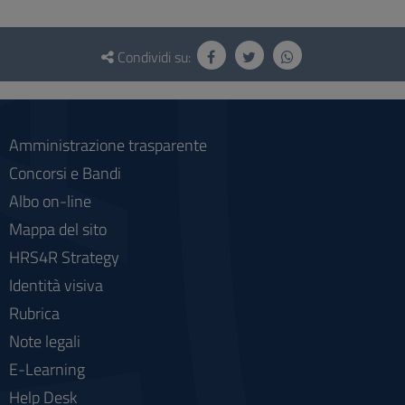
Questionario
e
Condividi su:
social
Amministrazione trasparente
Concorsi e Bandi
Albo on-line
Mappa del sito
HRS4R Strategy
Identità visiva
Rubrica
Note legali
E-Learning
Help Desk