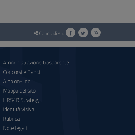
Questionario
e
Condividi su:
social
Amministrazione trasparente
Concorsi e Bandi
Albo on-line
Mappa del sito
HRS4R Strategy
Identità visiva
Rubrica
Note legali