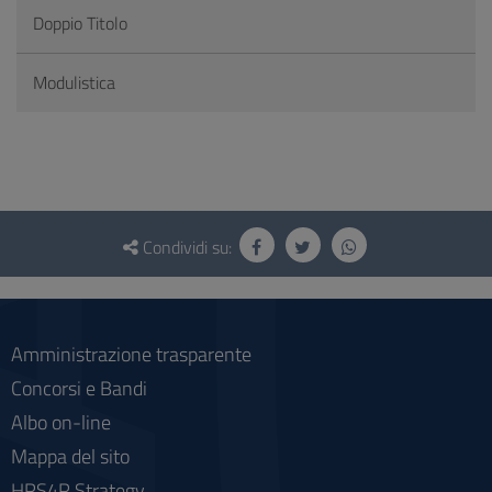
Doppio Titolo
Modulistica
Questionario
e
Condividi su:
social
Amministrazione trasparente
Concorsi e Bandi
Albo on-line
Mappa del sito
HRS4R Strategy