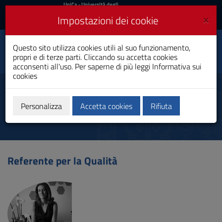
UniCa
UniCa
- Università degli
Studi di Cagliari
e
×
Impostazioni dei cookie
UniCA News
Accedi
Accedi
Questo sito utilizza cookies utili al suo funzionamento,
Economia Manageriale
Toggle
propri e di terze parti. Cliccando su accetta cookies
Laurea Magistrale
navigation
acconsenti all'uso. Per saperne di più leggi
Informativa sui
cookies
Vai
al
Referenti
Contenuto
Vai
Personalizza
Accetta cookies
Rifiuta
alla
navigazione
del
sito
Vai
Referente per la Qualità
al
Footer