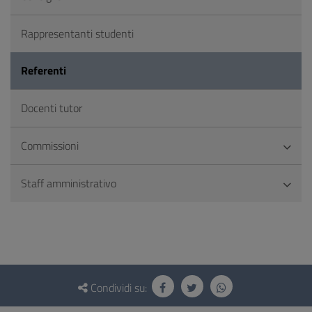
Rappresentanti studenti
Referenti
Docenti tutor
Commissioni
Staff amministrativo
Questionario
e
Condividi su:
social