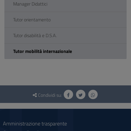
Manager Didattici
Tutor orientamento
Tutor disabilità e D.S.A.
Tutor mobilità internazionale
Questionario
e
Condividi su:
social
Amministrazione trasparente