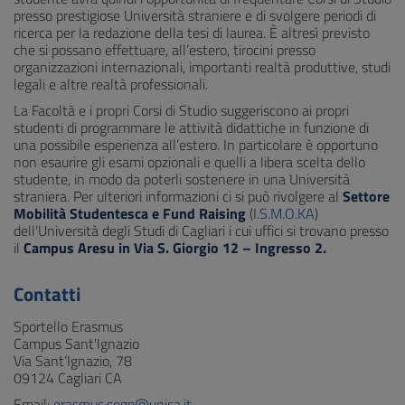
presso prestigiose Università straniere e di svolgere periodi di
ricerca per la redazione della tesi di laurea. È altresì previsto
che si possano effettuare, all’estero, tirocini presso
organizzazioni internazionali, importanti realtà produttive, studi
legali e altre realtà professionali.
La Facoltà e i propri Corsi di Studio suggeriscono ai propri
studenti di programmare le attività didattiche in funzione di
una possibile esperienza all’estero. In particolare è opportuno
non esaurire gli esami opzionali e quelli a libera scelta dello
studente, in modo da poterli sostenere in una Università
straniera. Per ulteriori informazioni ci si può rivolgere al
Settore
Mobilità Studentesca e Fund Raising
(
I.S.M.O.KA
)
dell’Università degli Studi di Cagliari i cui uffici si trovano presso
il
Campus Aresu in Via S. Giorgio 12 – Ingresso 2.
Contatti
Sportello Erasmus
Campus Sant'Ignazio
Via Sant’Ignazio, 78
09124 Cagliari CA
Email:
erasmus.segp@unica.it