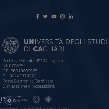
Via Università 40, 09124, Cagliari
tel. 0706751
C.F.: 80019600925
P.I.: 00443370929
Posta Elettronica Certificata
Dichiarazione di Accessibilità
Impostazioni
cookie
Intervento finanziato con risorse FSC - Fondo per lo Sviluppo e la Coesione