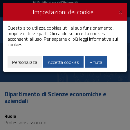
MIUR
MUR
- Ministero dell'Università
e della Ricerca
e
×
Impostazioni dei cookie
UniCA News
Accedi
Accedi
Università degli
Questo sito utilizza cookies utili al suo funzionamento,
Toggle
propri e di terze parti. Cliccando su accetta cookies
Studi di Cagliari
navigation
acconsenti all'uso. Per saperne di più leggi
Informativa sui
cookies
Vai
al
Michela Loi
Contenuto
Vai
Personalizza
Accetta cookies
Rifiuta
alla
navigazione
del
sito
Vai
Dipartimento di Scienze economiche e
al
aziendali
Footer
Ruolo
Professore associato