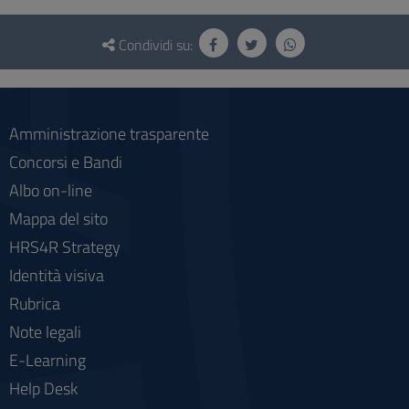
Questionario
e
Condividi su:
social
Amministrazione trasparente
Concorsi e Bandi
Albo on-line
Mappa del sito
HRS4R Strategy
Identità visiva
Rubrica
Note legali
E-Learning
Help Desk