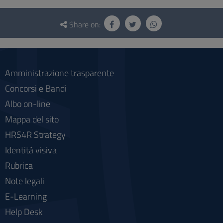
Questionnaire
and
Share on:
social
Amministrazione trasparente
Concorsi e Bandi
Albo on-line
Mappa del sito
HRS4R Strategy
Identità visiva
Rubrica
Note legali
E-Learning
Help Desk