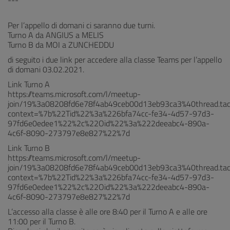
---
Per l’appello di domani ci saranno due turni.
Turno A da ANGIUS a MELIS
Turno B da MOI a ZUNCHEDDU
di seguito i due link per accedere alla classe Teams per l’appello
di domani 03.02.2021.
Link Turno A
https://teams.microsoft.com/l/meetup-
join/19%3a08208fd6e78f4ab49ceb00d13eb93ca3%40thread.t
context=%7b%22Tid%22%3a%226bfa74cc-fe34-4d57-97d3-
97fd6e0edee1%22%2c%22Oid%22%3a%222deeabc4-890a-
4c6f-8090-273797e8e827%22%7d
Link Turno B
https://teams.microsoft.com/l/meetup-
join/19%3a08208fd6e78f4ab49ceb00d13eb93ca3%40thread.t
context=%7b%22Tid%22%3a%226bfa74cc-fe34-4d57-97d3-
97fd6e0edee1%22%2c%22Oid%22%3a%222deeabc4-890a-
4c6f-8090-273797e8e827%22%7d
L’accesso alla classe è alle ore 8:40 per il Turno A e alle ore
11:00 per il Turno B.