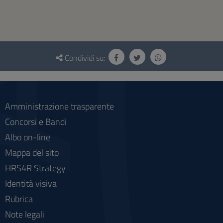
Questionario
e
Condividi su:
social
Amministrazione trasparente
Concorsi e Bandi
Albo on-line
Mappa del sito
HRS4R Strategy
Identità visiva
Rubrica
Note legali