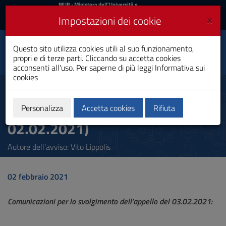
MIUR
MUR
- Ministero dell'Università e
della Ricerca
e
×
Impostazioni dei cookie
UniCA News
Accedi
Accedi
Università degli
Questo sito utilizza cookies utili al suo funzionamento,
Toggle
propri e di terze parti. Cliccando su accetta cookies
Studi di Cagliari
navigation
acconsenti all'uso. Per saperne di più leggi
Informativa sui
cookies
Vai
al
AVVISO PER GLI STUDENTI DEI
Contenuto
CCL BIOLOGIA (Avviso del
Vai
Personalizza
Accetta cookies
Rifiuta
alla
02.02.2021)
navigazione
del
sito
Autore dell'avviso:
Vito Lippolis
Vai
al
Footer
02 febbraio 2021
Comunicazioni per lo svolgimento dell’appello del 03.02.2021: