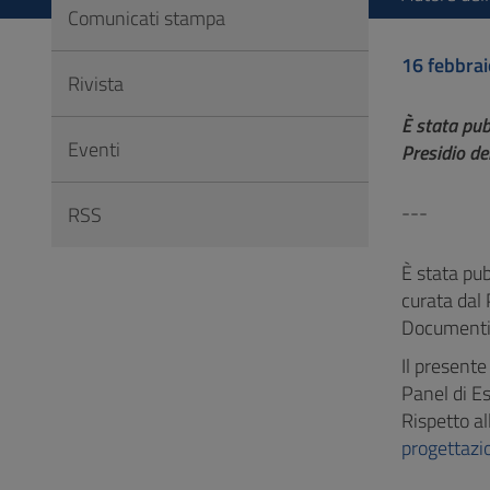
Vai
Comunicati stampa
al
16 febbra
Footer
Rivista
È stata pub
Eventi
Presidio de
---
RSS
È stata pub
curata dal 
Documenti
Il present
Panel di Es
Rispetto al
progettazio