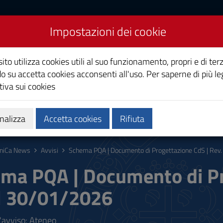
Impostazioni dei cookie
Studi di Cagliari
ito utilizza cookies utili al suo funzionamento, propri e di terz
o su accetta cookies acconsenti all'uso. Per saperne di più le
iva sui cookies
i
Ricerca
Società e territorio
nalizza
Accetta cookies
Rifiuta
niCa News
Avvisi
Schema PQA | Documento di Progettazione CdS | Rev
ma PQA | Documento di Pr
l 30/01/2026
l'avviso: Ateneo