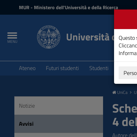
MIUR
MUR
- Ministero dell'Università e della Ricerca
e
Accedi
Università degli 
Toggle
Questo s
MENU
navigation
Cliccand
Informat
Submenu
Ateneo
Futuri studenti
Studenti
Laureat
Perso
Vai
al
UniCa
U
Contenuto
Vai
Sche
Notizie
alla
4 de
navigazione
Avvisi
del
sito
Autore del