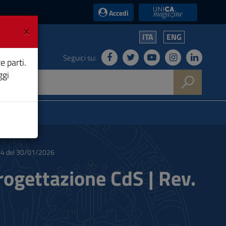
UniCA News
Accedi
×
ITA
ENG
Seguici su:
e parti.
ggi
. 4 del 30/01/2026
ogettazione CdS | Rev.