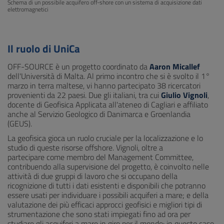
Schema di un possibile acquifero off-shore con un sistema di acquisizione dati
elettromagnetici
Il ruolo di UniCa
OFF-SOURCE è un progetto coordinato da
Aaron Micallef
dell'Università di Malta. Al primo incontro che si è svolto il 1°
marzo in terra maltese, vi hanno partecipato 38 ricercatori
provenienti da 22 paesi. Due gli italiani, tra cui
Giulio Vignoli
,
docente di Geofisica Applicata all'ateneo di Cagliari e affiliato
anche al Servizio Geologico di Danimarca e Groenlandia
(GEUS).
La geofisica gioca un ruolo cruciale per la localizzazione e lo
studio di queste risorse offshore. Vignoli, oltre a
partecipare come membro del Management Committee,
contribuendo alla supervisione del progetto, è coinvolto nelle
attività di due gruppi di lavoro che si occupano della
ricognizione di tutti i dati esistenti e disponibili che potranno
essere usati per individuare i possibili acquiferi a mare; e della
valutazione dei più efficaci approcci geofisici e migliori tipi di
strumentazione che sono stati impiegati fino ad ora per
studiare gli acquiferi a mare in giro per il mondo: in questo caso,