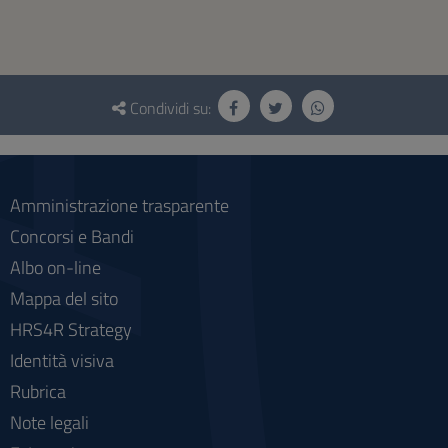
Questionario
e
Condividi su:
social
Amministrazione trasparente
Concorsi e Bandi
Albo on-line
Mappa del sito
HRS4R Strategy
Identità visiva
Rubrica
Note legali