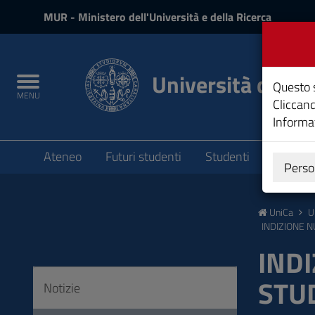
MIUR
MUR
- Ministero dell'Università e della Ricerca
e
Accedi
Università degli 
Toggle
Questo s
MENU
navigation
Cliccand
Informat
Submenu
Ateneo
Futuri studenti
Studenti
Laureat
Perso
Vai
al
UniCa
U
Contenuto
INDIZIONE 
Vai
IND
alla
navigazione
STUD
del
Notizie
sito