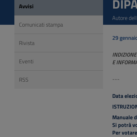
DIP
Vai
Avvisi
al
Autore del
Footer
Comunicati stampa
29 gennai
Rivista
INDIZIONE
Eventi
E INFORMA
---
RSS
Data elez
ISTRUZION
Manuale d
Si potrà v
Per votare