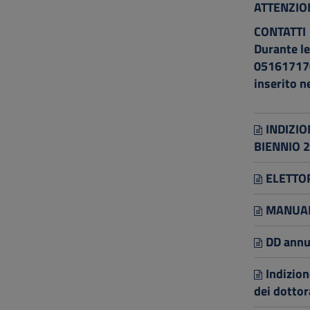
ATTENZIONE
CONTATTI
Durante le
051617170
inserito n
INDIZIO
BIENNIO 
ELETTO
MANUAL
DD annu
Indizion
dei dottor