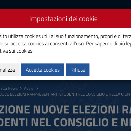
Impostazioni dei cookie
Studi di Cagliari
ito utilizza cookies utili al suo funzionamento, propri e di terz
o su accetta cookies acconsenti all'uso. Per saperne di più le
iva sui cookies
i
Ricerca
Società e territorio
nalizza
Accetta cookies
Rifiuta
niCa News
Avvisi
NUOVE ELEZIONI RAPPRESENTANTI STUDENTI NEL CONSIGLIO E NELLA GIUN
IZIONE NUOVE ELEZIONI 
ENTI NEL CONSIGLIO E N