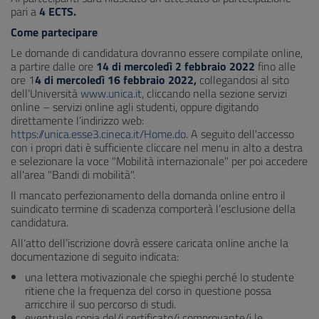
pari a
4 ECTS.
Come partecipare
Le domande di candidatura dovranno essere compilate online,
a partire dalle ore
14 di mercoledì 2 febbraio 2022
fino alle
ore 1
4 di mercoledì 16 febbraio 2022,
collegandosi al sito
dell’Università
www.unica.it
, cliccando nella sezione servizi
online – servizi online agli studenti, oppure digitando
direttamente l’indirizzo web:
https://unica.esse3.cineca.it/Home.do
. A seguito dell'accesso
con i propri dati è sufficiente cliccare nel menu in alto a destra
e selezionare la voce "Mobilità internazionale" per poi accedere
all'area "Bandi di mobilità".
Il mancato perfezionamento della domanda online entro il
suindicato termine di scadenza comporterà l’esclusione della
candidatura.
All’atto dell’iscrizione dovrà essere caricata online anche la
documentazione di seguito indicata:
una lettera motivazionale che spieghi perché lo studente
ritiene che la frequenza del corso in questione possa
arricchire il suo percorso di studi.
eventuale copia del/i certificato/i comprovante/i le