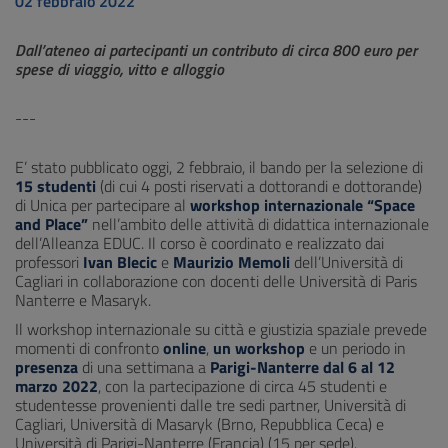
02 febbraio 2022
Dall’ateneo ai partecipanti un contributo di circa 800 euro per
spese di viaggio, vitto e alloggio
---
E’ stato pubblicato oggi, 2 febbraio, il bando per la selezione di
15 studenti
(di cui 4 posti riservati a dottorandi e dottorande)
di Unica per partecipare al
workshop internazionale “Space
and Place”
nell’ambito delle attività di didattica internazionale
dell’Alleanza EDUC. Il corso è coordinato e realizzato dai
professori
Ivan Blecic
e
Maurizio
Memoli
dell’Università di
Cagliari in collaborazione con docenti delle Università di Paris
Nanterre e Masaryk.
Il workshop internazionale su città e giustizia spaziale prevede
momenti di confronto
online
,
un workshop
e un periodo in
presenza
di una settimana a
Parigi-Nanterre dal 6 al 12
marzo 2022
, con la partecipazione di circa 45 studenti e
studentesse provenienti dalle tre sedi partner, Università di
Cagliari, Università di Masaryk (Brno, Repubblica Ceca) e
Università di Parigi-Nanterre (Francia) (15 per sede).