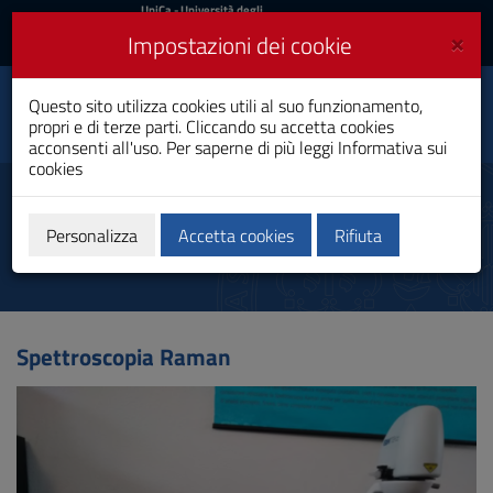
UniCa
UniCa
- Università degli
Studi di Cagliari
e
×
Impostazioni dei cookie
UniCA News
Accedi
Accedi
Questo sito utilizza cookies utili al suo funzionamento,
Centro Servizi di Ateneo
Toggle
propri e di terze parti. Cliccando su accetta cookies
per la Ricerca (CeSAR)
navigation
acconsenti all'uso. Per saperne di più leggi
Informativa sui
cookies
Vai
al
Spettroscopia Raman
Contenuto
Vai
Personalizza
Accetta cookies
Rifiuta
alla
navigazione
del
sito
Vai
Spettroscopia Raman
al
Footer