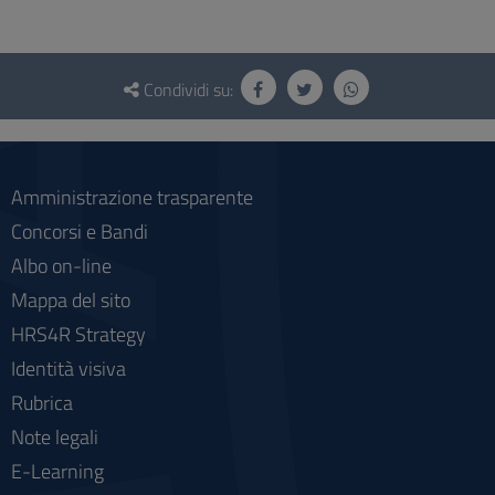
Questionario
e
Condividi su:
social
Amministrazione trasparente
Concorsi e Bandi
Albo on-line
Mappa del sito
HRS4R Strategy
Identità visiva
Rubrica
Note legali
E-Learning