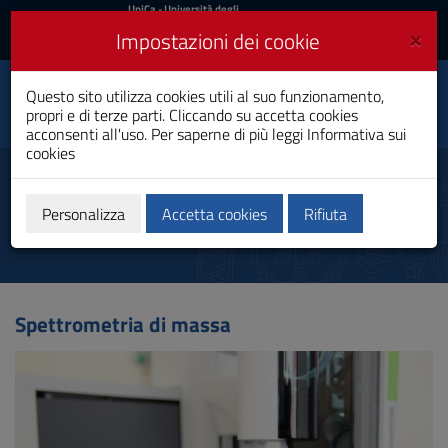
UniCa
UniCa
- Università degli
Studi di Cagliari
e
×
Impostazioni dei cookie
UniCA News
Accedi
Accedi
Questo sito utilizza cookies utili al suo funzionamento,
Centro Servizi di Ateneo
Toggle
propri e di terze parti. Cliccando su accetta cookies
per la Ricerca (CeSAR)
navigation
acconsenti all'uso. Per saperne di più leggi
Informativa sui
cookies
Vai
al
Spettrometria di massa
Contenuto
Vai
Personalizza
Accetta cookies
Rifiuta
alla
navigazione
del
sito
Vai
Spettrometria di massa
al
Footer