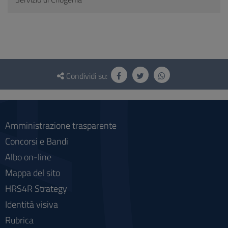
Questionario
e
Condividi su:
social
Amministrazione trasparente
Concorsi e Bandi
Albo on-line
Mappa del sito
HRS4R Strategy
Identità visiva
Rubrica