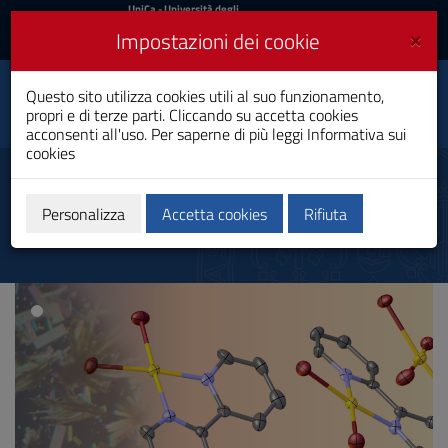
UniCa
UniCa
- Università degli
Studi di Cagliari
e
×
Impostazioni dei cookie
UniCA News
Accedi
Accedi
Questo sito utilizza cookies utili al suo funzionamento,
Centro Servizi di Ateneo
Toggle
propri e di terze parti. Cliccando su accetta cookies
per la Ricerca (CeSAR)
navigation
acconsenti all'uso. Per saperne di più leggi
Informativa sui
cookies
Vai
al
Diffrazione di Raggi-X (XRD)
Contenuto
Vai
Personalizza
Accetta cookies
Rifiuta
alla
navigazione
del
sito
Vai
al
Footer