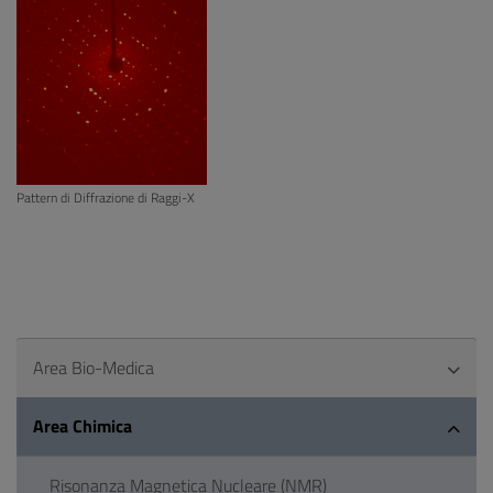
Pattern di Diffrazione di Raggi-X
Area Bio-Medica
Area Chimica
Risonanza Magnetica Nucleare (NMR)