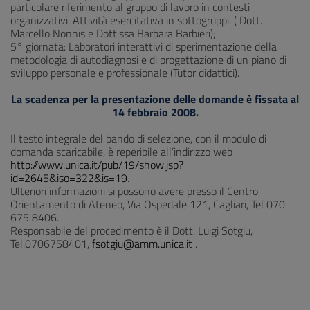
particolare riferimento al gruppo di lavoro in contesti
organizzativi. Attività esercitativa in sottogruppi. ( Dott.
Marcello Nonnis e Dott.ssa Barbara Barbieri);
5° giornata: Laboratori interattivi di sperimentazione della
metodologia di autodiagnosi e di progettazione di un piano di
sviluppo personale e professionale (Tutor didattici).
La scadenza per la presentazione delle domande è fissata al
14 febbraio 2008.
Il testo integrale del bando di selezione, con il modulo di
domanda scaricabile, è reperibile all’indirizzo web
http://www.unica.it/pub/19/show.jsp?
id=2645&iso=322&is=19
.
Ulteriori informazioni si possono avere presso il Centro
Orientamento di Ateneo, Via Ospedale 121, Cagliari, Tel 070
675 8406.
Responsabile del procedimento è il Dott. Luigi Sotgiu,
Tel.0706758401,
fsotgiu@amm.unica.it
.