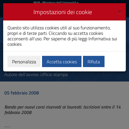
MIUR
MUR
- Ministero dell'Università e
della Ricerca
e
×
Impostazioni dei cookie
UniCA News
Accedi
Accedi
Università degli
Questo sito utilizza cookies utili al suo funzionamento,
Toggle
propri e di terze parti. Cliccando su accetta cookies
Studi di Cagliari
navigation
acconsenti all'uso. Per saperne di più leggi
Informativa sui
cookies
Vai
al
Saperi aggiuntivi e competenze
Contenuto
trasversali
Vai
Personalizza
Accetta cookies
Rifiuta
alla
navigazione
Autore dell'avviso: Ufficio stampa
del
sito
Vai
05 febbraio 2008
al
Footer
Bando per nuovi corsi riservati ai laureati. Iscrizioni entro il 14
febbraio 2008
---