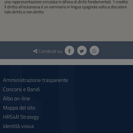
una rappresentazione simulata in difesa di diritti fondamentali. 1 credito:
Il diritto all'eutanasia è un seminario in lingua spagnola volto a discutere
tale diritto o non diritto
Questionario
e
Condividi su:
social
Amministrazione trasparente
Concorsi e Bandi
Albo on-line
Mappa del sito
HRS4R Strategy
Identità visiva