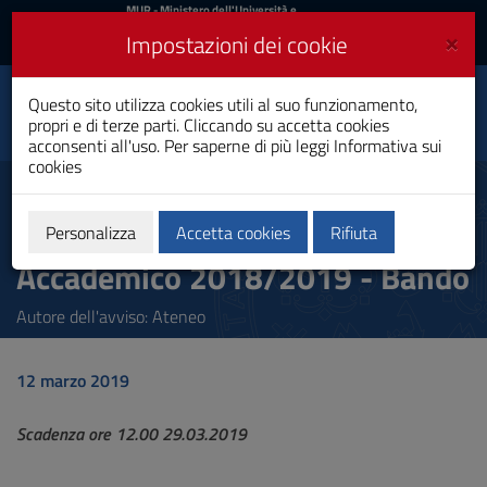
MIUR
MUR
- Ministero dell'Università e
della Ricerca
e
×
Impostazioni dei cookie
UniCA News
Accedi
Accedi
Università degli
Questo sito utilizza cookies utili al suo funzionamento,
Toggle
propri e di terze parti. Cliccando su accetta cookies
Studi di Cagliari
navigation
acconsenti all'uso. Per saperne di più leggi
Informativa sui
cookies
Vai
al
Corsi di Specializzazione per le
Contenuto
attività di Sostegno Anno
Vai
Personalizza
Accetta cookies
Rifiuta
alla
Accademico 2018/2019 - Bando
navigazione
del
sito
Autore dell'avviso: Ateneo
Vai
al
Footer
12 marzo 2019
Scadenza ore 12.00 29.03.2019