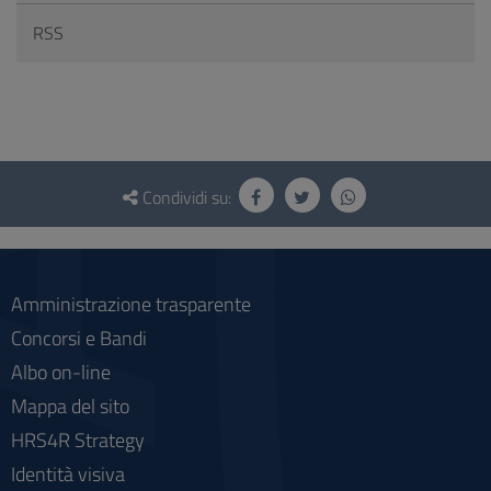
RSS
Questionario
e
Condividi su:
social
Amministrazione trasparente
Concorsi e Bandi
Albo on-line
Mappa del sito
HRS4R Strategy
Identità visiva