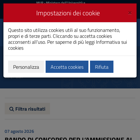
MIUR
MUR
- Ministero dell'Università e
della Ricerca
e
×
Impostazioni dei cookie
UniCA News
Accedi
Accedi
Università degli
Questo sito utilizza cookies utili al suo funzionamento,
Toggle
propri e di terze parti. Cliccando su accetta cookies
Studi di Cagliari
navigation
acconsenti all'uso. Per saperne di più leggi
Informativa sui
cookies
Vai
al
Avvisi
Contenuto
Vai
Personalizza
Accetta cookies
Rifiuta
Autore dell'avviso: Dipartimento di Scienze economiche ed
alla
aziendali
navigazione
del
sito
Vai
al
Footer
Filtra risultati
07 agosto 2026
BANDO DI CONCORSO PER L’AMMISSIONE AI