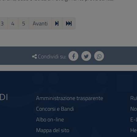
3
4
5
Avanti
Condividi su:
Amministrazione trasparente
Ru
Concorsi e Bandi
Not
Albo on-line
E-
Mappa del sito
He