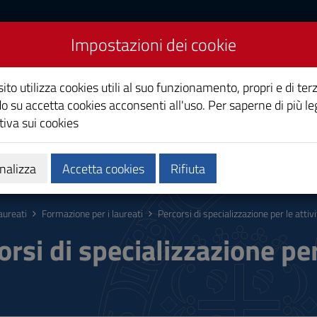
Impostazioni dei cookie
Studi di Cagliari
ito utilizza cookies utili al suo funzionamento, propri e di terz
o su accetta cookies acconsenti all'uso. Per saperne di più le
iva sui cookies
i
Ricerca
Società e territorio
nalizza
Accetta cookies
Rifiuta
aureati
Formazione per i laureati
Percorsi di specializzazione per le attiv
orsi di specializzazione per