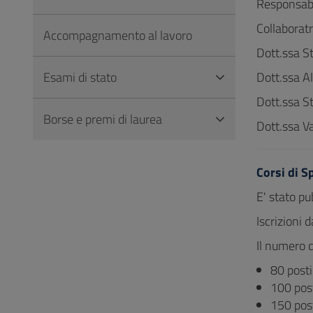
Responsabi
Collaboratri
Accompagnamento al lavoro
Dott.ssa S
Esami di stato
Dott.ssa A
Dott.ssa S
Borse e premi di laurea
Dott.ssa Va
Corsi di S
E' stato pub
Iscrizioni
Il numero d
80 posti
100 post
150 post