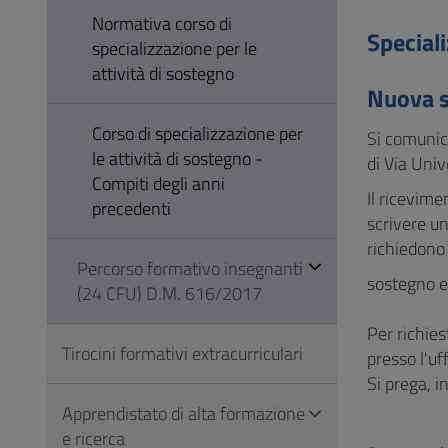
Vai
Normativa corso di
al
Speciali
specializzazione per le
Footer
attività di sostegno
Nuova s
Corso di specializzazione per
Si comunica
le attività di sostegno -
di Via Univ
Compiti degli anni
Il ricevim
precedenti
scrivere un
richiedono
Percorso formativo insegnanti
sostegno e
(24 CFU) D.M. 616/2017
Per richies
Tirocini formativi extracurriculari
presso l'uf
Si prega, i
Apprendistato di alta formazione
e ricerca