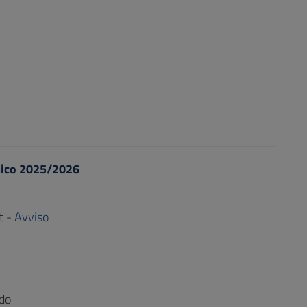
emico 2025/2026
it -
Avviso
ado