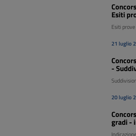
Concors
Esiti p
Esiti prov
21 luglio 
Concors
- Suddiv
Suddivision
20 luglio 
Concors
gradi - 
Indicazione