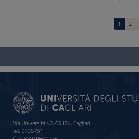
1
2
Questionario
e
social
Via Università 40, 09124, Cagliari
tel. 0706751
C.F.: 80019600925