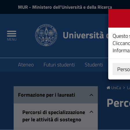
MIUR
MUR
- Ministero dell'Università e della Ricerca
e
Accedi
Università degli 
Toggle
Questo s
MENU
navigation
Cliccand
Informat
Submenu
Ateneo
Futuri studenti
Studenti
Laureat
Perso
Vai
al
UniCa
L
Contenuto
Formazione per i laureati
Vai
Perc
alla
navigazione
Percorsi di specializzazione
del
per le attività di sostegno
sito