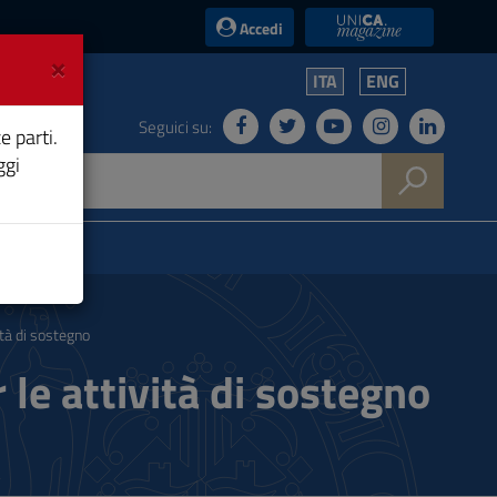
UniCA News
Accedi
×
ITA
ENG
Seguici su:
e parti.
ggi
ità di sostegno
 le attività di sostegno