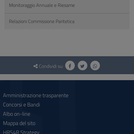
Monitoraggio Annuale e Riesame
Relazioni Commissione Paritetica
Questionario
e
Condividi su:
social
Amministrazione trasparente
Concorsi e Bandi
Albo on-line
Mappa del sito
HRS4R Strategy