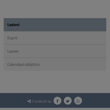
Lezioni
Esami
Lauree
Calendario didattico
Questionario
e
Condividi su:
social