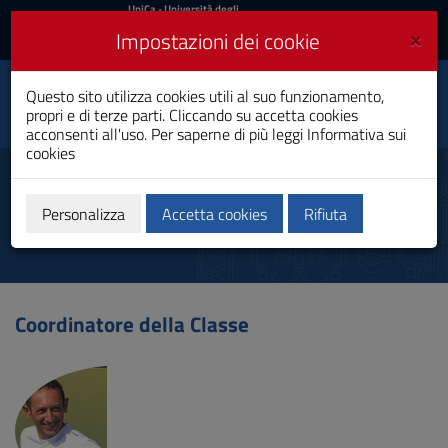
UniCa
UniCa
- Università degli
Studi di Cagliari
e
×
Impostazioni dei cookie
UniCA News
Accedi
Accedi
Attività Motorie,
Questo sito utilizza cookies utili al suo funzionamento,
Toggle
Preventive e Adattate
propri e di terze parti. Cliccando su accetta cookies
navigation
Laurea Magistrale
acconsenti all'uso. Per saperne di più leggi
Informativa sui
cookies
Vai
al
Coordinatore
Contenuto
Vai
Personalizza
Accetta cookies
Rifiuta
alla
navigazione
del
sito
Vai
Coordinatore della Classe
al
Footer