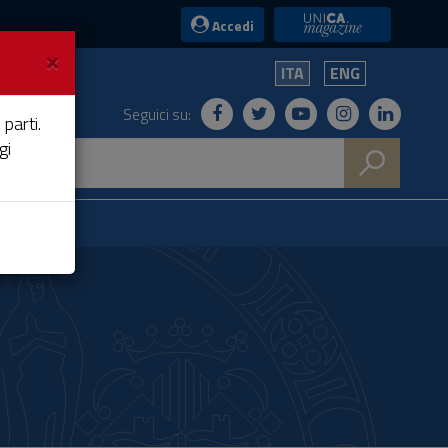
UniCA News
Accedi
×
ITA
ENG
Seguici su:
 parti.
gi