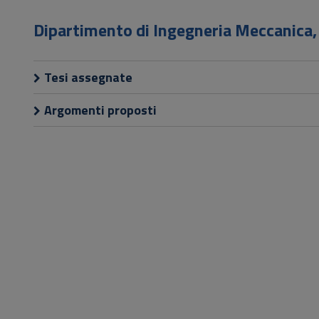
Vai
al
Dipartimento di Ingegneria Meccanica, 
Footer
Tesi assegnate
Argomenti proposti