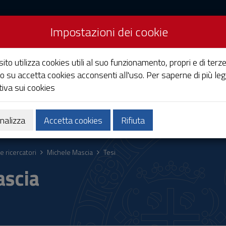
Impostazioni dei cookie
Studi di Cagliari
ito utilizza cookies utili al suo funzionamento, propri e di terze
o su accetta cookies acconsenti all'uso. Per saperne di più leg
iva sui cookies
Ricerca
Società e territorio
nalizza
Accetta cookies
Rifiuta
e ricercatori
Michele Mascia
Tesi
ascia