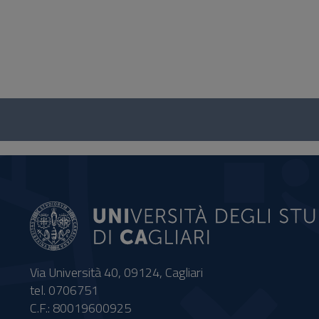
Questionario
e
social
Via Università 40, 09124, Cagliari
tel. 0706751
C.F.: 80019600925