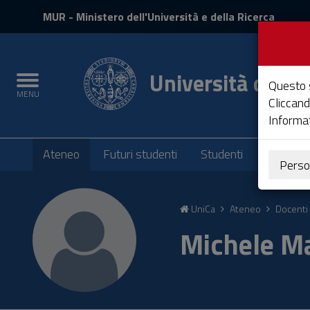
MIUR
MUR
- Ministero dell'Università e della Ricerca
e
Accedi
Università degli 
Toggle
Questo s
MENU
navigation
Cliccand
Informat
Submenu
Ateneo
Futuri studenti
Studenti
Laureati
Perso
Vai
al
UniCa
Ateneo
Docenti 
Contenuto
Vai
Michele M
alla
navigazione
del
sito