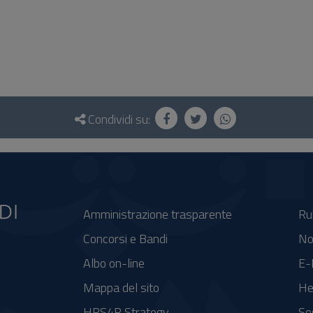
Condividi su:
Amministrazione trasparente
Ru
Concorsi e Bandi
No
Albo on-line
E-
Mappa del sito
He
HRS4R Strategy
So