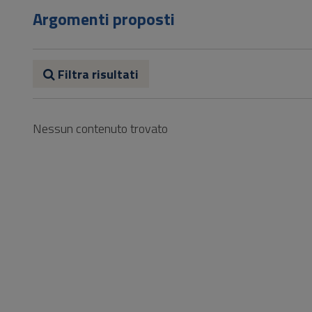
Vai
Argomenti proposti
al
Footer
Filtra risultati
Nessun contenuto trovato