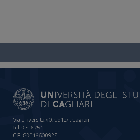
Questionario
e
social
Via Università 40, 09124, Cagliari
tel. 0706751
C.F.: 80019600925