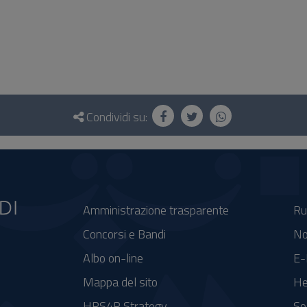
Condividi su:
Amministrazione trasparente
Ru
Concorsi e Bandi
No
Albo on-line
E-
Mappa del sito
He
HRS4R Strategy
So