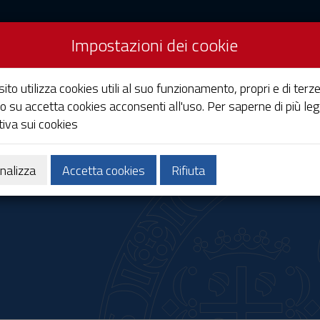
Impostazioni dei cookie
Studi di Cagliari
ito utilizza cookies utili al suo funzionamento, propri e di terze
o su accetta cookies acconsenti all'uso. Per saperne di più leg
iva sui cookies
Ricerca
Società e territorio
nalizza
Accetta cookies
Rifiuta