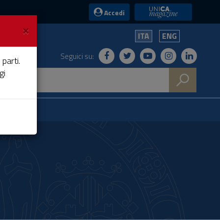
UniCA News
Accedi
×
ITA
ENG
Seguici su:
 parti.
gi