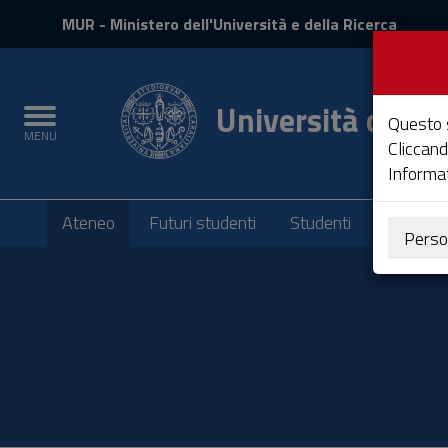
MIUR
MUR
- Ministero dell'Università e della Ricerca
e
Accedi
Università degli 
Toggle
Questo s
MENU
navigation
Cliccand
Informat
Submenu
Ateneo
Futuri studenti
Studenti
Laureati
Perso
Vai
al
Contenuto
Vai
alla
navigazione
del
sito