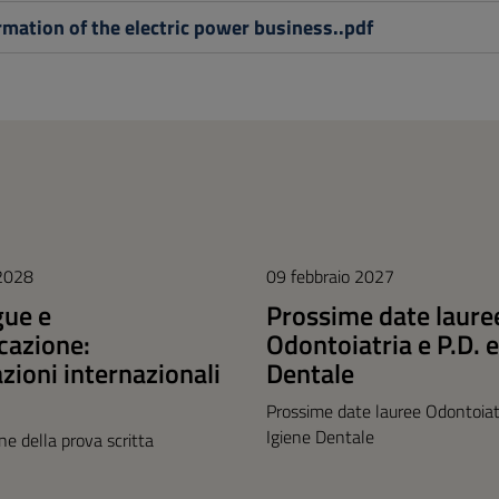
mation of the electric power business..pdf
 2028
09 febbraio 2027
gue e
Prossime date laure
azione:
Odontoiatria e P.D. e
azioni internazionali
Dentale
Prossime date lauree Odontoiatr
Igiene Dentale
one della prova scritta