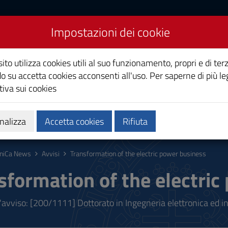
Impostazioni dei cookie
Studi di Cagliari
ito utilizza cookies utili al suo funzionamento, propri e di terz
o su accetta cookies acconsenti all'uso. Per saperne di più le
iva sui cookies
i
Ricerca
Società e territorio
nalizza
Accetta cookies
Rifiuta
niCa News
Avvisi
Transformation of the electric power business
sformation of the electric
l'avviso: [200/1111] Dottorato in Ingegneria elettronica ed i