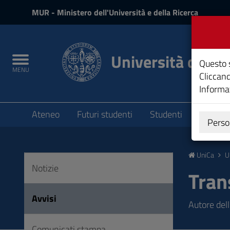
MIUR
MUR
- Ministero dell'Università e della Ricerca
e
Accedi
Università degli 
Toggle
Questo s
MENU
navigation
Cliccand
Informat
Submenu
Ateneo
Futuri studenti
Studenti
Laureat
Perso
Vai
al
UniCa
U
Contenuto
Notizie
Vai
Tran
alla
navigazione
Avvisi
Autore del
del
sito
Comunicati stampa