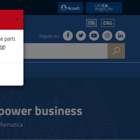
UniCA News
Accedi
×
ITA
ENG
Seguici su:
e parti.
ggi
 power business
nformatica