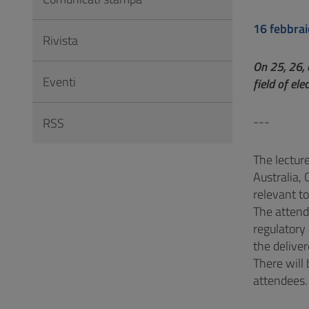
Vai
al
16 febbra
Rivista
Footer
On 25, 26, 
Eventi
field of ele
---
RSS
The lecture
Australia,
relevant to
The attend
regulatory 
the delive
There will
attendees.