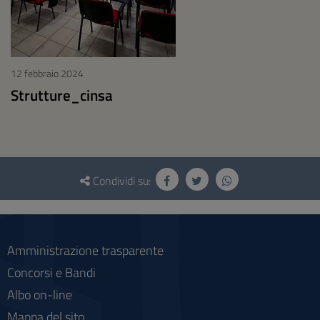
12 febbraio 2024
Strutture_cinsa
Questionario
e
Condividi su:
social
Amministrazione trasparente
Concorsi e Bandi
Albo on-line
Mappa del sito